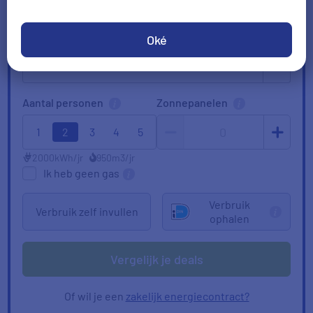
Huidige leverancier
Oké
Aantal personen
Zonnepanelen
0
1
2
3
4
5
2000
kWh/jr
950
m3/jr
Ik heb geen gas
Verbruik
Verbruik zelf invullen
ophalen
Vergelijk je deals
Of wil je een
zakelijk energiecontract?