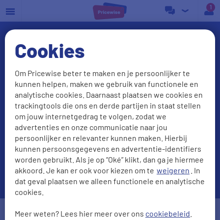
a
Cookies
Om Pricewise beter te maken en je persoonlijker te
kunnen helpen, maken we gebruik van functionele en
Energie vergelijken?
analytische cookies. Daarnaast plaatsen we cookies en
trackingtools die ons en derde partijen in staat stellen
Check onze beste deals
om jouw internetgedrag te volgen, zodat we
advertenties en onze communicatie naar jou
persoonlijker en relevanter kunnen maken. Hierbij
kunnen persoonsgegevens en advertentie-identifiers
worden gebruikt. Als je op “Oké” klikt, dan ga je hiermee
akkoord. Je kan er ook voor kiezen om te
weigeren
. In
dat geval plaatsen we alleen functionele en analytische
cookies.
Postcode
Huisnr. + Toev.
Meer weten? Lees hier meer over ons
cookiebeleid
.