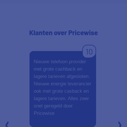
Klanten
over Pricewise
10
Nieuwe telefoon provider
Fijn ervari
met grote cashback en
alles wordt 
lagere tarieven afgesloten.
bent zo klaa
Nieuwe energie leverancier
ook met grote casback en
lagere tarieven. Alles zeer
snel geregeld door
Pricewise
Aanbevelen