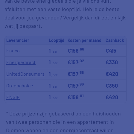
van de beste energiedeals die je via ons kunt
afsluiten met een vaste looptijd. Heb je de beste
deal voor jou gevonden? Vergelijk dan direct en kijk
wat jij bespaart.
Leverancier
Looptijd
Kosten per maand
Cashback
,66
1
€156
€415
Eneco
jaar
,02
1
€157
€330
Energiedirect
jaar
,58
1
€157
€420
UnitedConsumers
jaar
,96
1
€157
€350
Greenchoice
jaar
,01
1
€158
€420
ENGIE
jaar
* Deze prijzen zijn gebaseerd op een huishouden
van twee personen die in een appartement in
Diemen wonen en een energiecontract willen