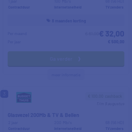
1 jaar
100
Mb/s
68
(56 HD)
Contractduur
Internetsnelheid
TV zenders
8 maanden korting
€ 32,00
€ 61,00
Per maand
Per jaar
€ 500,00
Ga verder
meer informatie
3
€
100,00
cashback
T/m
9 augustus
Glasvezel 200Mb & TV & Bellen
2 jaar
200
Mb/s
68
(56 HD)
Contractduur
Internetsnelheid
TV zenders