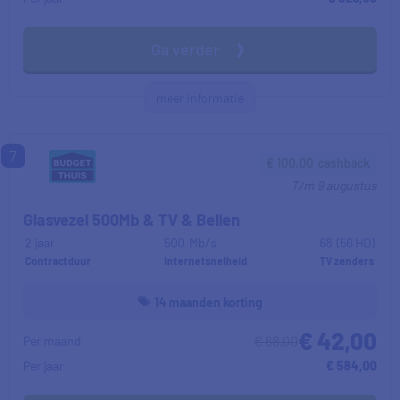
Ga verder
meer informatie
7
€
100,00
cashback
T/m
9 augustus
Glasvezel 500Mb & TV & Bellen
2 jaar
500
Mb/s
68
(56 HD)
Contractduur
Internetsnelheid
TV zenders
14 maanden korting
€ 42,00
€ 68,00
Per maand
Per jaar
€ 584,00