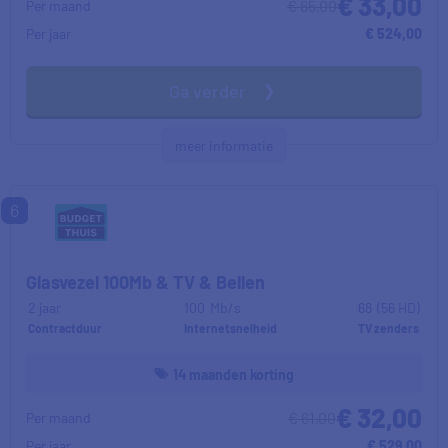
€ 33,00
€ 65,00
Per maand
Per jaar
€ 524,00
Ga verder
meer informatie
6
Glasvezel 100Mb & TV & Bellen
2 jaar
100
Mb/s
68
(56 HD)
Contractduur
Internetsnelheid
TV zenders
14 maanden korting
€ 32,00
€ 61,00
Per maand
Per jaar
€ 529,00