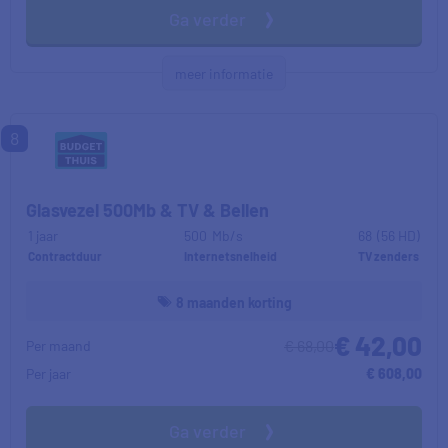
Ga verder
meer informatie
8
Glasvezel 500Mb & TV & Bellen
1 jaar
500
Mb/s
68
(56 HD)
Contractduur
Internetsnelheid
TV zenders
8 maanden korting
€ 42,00
€ 68,00
Per maand
Per jaar
€ 608,00
Ga verder