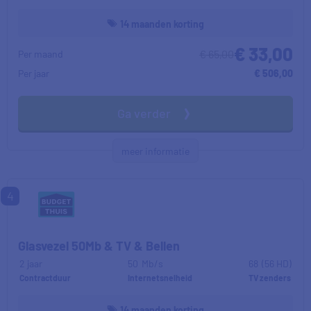
14 maanden korting
€ 33,00
€ 65,00
Per maand
Per jaar
€ 506,00
Ga verder
meer informatie
4
Glasvezel 50Mb & TV & Bellen
2 jaar
50
Mb/s
68
(56 HD)
Contractduur
Internetsnelheid
TV zenders
14 maanden korting