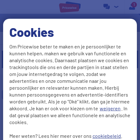
a
Onze Budget Thuis deals
Cookies
Filteren
Keuzehulp
Wijzig
Om Pricewise beter te maken en je persoonlijker te
kunnen helpen, maken we gebruik van functionele en
analytische cookies. Daarnaast plaatsen we cookies en
trackingtools die ons en derde partijen in staat stellen
om jouw internetgedrag te volgen, zodat we
Uitgelichte deals
advertenties en onze communicatie naar jou
persoonlijker en relevanter kunnen maken. Hierbij
Klantbeoordeling van een 8,1
kunnen persoonsgegevens en advertentie-identifiers
worden gebruikt. Als je op “Oké” klikt, dan ga je hiermee
€
100,00
cashback
akkoord. Je kan er ook voor kiezen om te
weigeren
. In
T/m
9 augustus
dat geval plaatsen we alleen functionele en analytische
cookies.
Glasvezel 200Mb & TV & Bellen
2 jaar
200
Mb/s
68
(56 HD)
Meer weten? Lees hier meer over ons
cookiebeleid
.
Contractduur
Internetsnelheid
TV zenders