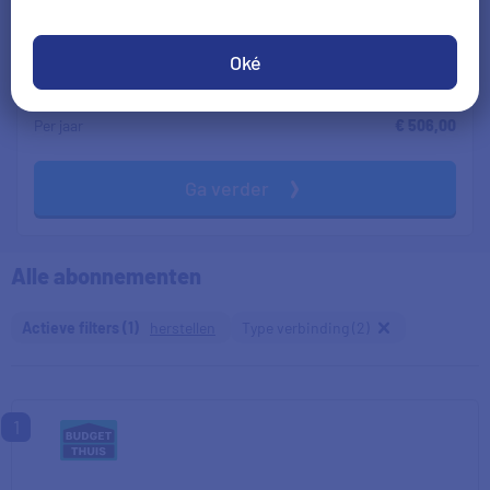
14 maanden korting
Oké
€ 33,00
€ 65,00
Per maand
Per jaar
€ 506,00
Ga verder
Alle abonnementen
Actieve filters (1)
herstellen
Type verbinding (2)
1