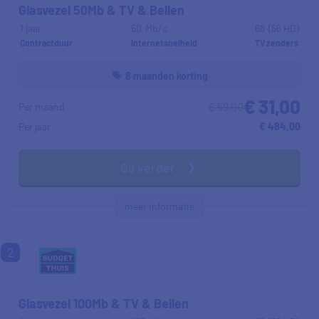
Glasvezel 50Mb & TV & Bellen
1 jaar
50
Mb/s
68
(56 HD)
Contractduur
Internetsnelheid
TV zenders
8 maanden korting
€ 31,00
€ 59,00
Per maand
Per jaar
€ 484,00
Ga verder
meer informatie
2
Glasvezel 100Mb & TV & Bellen