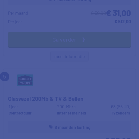
€ 31,00
€ 59,00
Per maand
Per jaar
€ 512,00
Ga verder
meer informatie
5
Glasvezel 200Mb & TV & Bellen
1 jaar
200
Mb/s
68
(56 HD)
Contractduur
Internetsnelheid
TV zenders
8 maanden korting