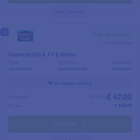
meer informatie
9
€
100,00
cashback
T/m
9 augustus
Glasvezel 1Gb & TV & Bellen
2 jaar
1000
Mb/s
68
(56 HD)
Contractduur
Internetsnelheid
TV zenders
14 maanden korting
€ 47,00
€ 72,00
Per maand
Per jaar
€ 639,00
Ga verder