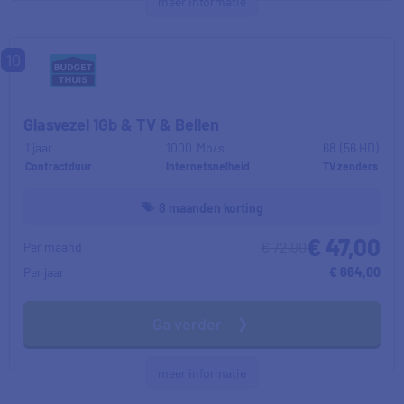
meer informatie
10
Glasvezel 1Gb & TV & Bellen
1 jaar
1000
Mb/s
68
(56 HD)
Contractduur
Internetsnelheid
TV zenders
8 maanden korting
€ 47,00
€ 72,00
Per maand
Per jaar
€ 664,00
Ga verder
meer informatie