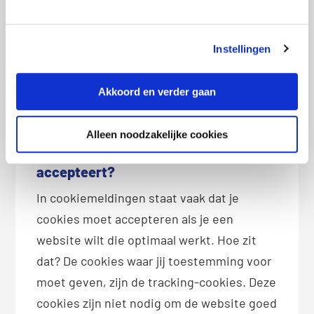
incognitomodus – ook wel privémodus –
van je browser te gebruiken. Alle cookies
Instellingen
worden dan bij het sluiten van de browser
automatisch verwijderd. Ook wordt je
Akkoord en verder gaan
browsegeschiedenis op die manier niet
opgeslagen.
Alleen noodzakelijke cookies
Wat gebeurt er als je cookies niet
accepteert?
In cookiemeldingen staat vaak dat je
cookies moet accepteren als je een
website wilt die optimaal werkt. Hoe zit
dat? De cookies waar jij toestemming voor
moet geven, zijn de tracking-cookies. Deze
cookies zijn niet nodig om de website goed