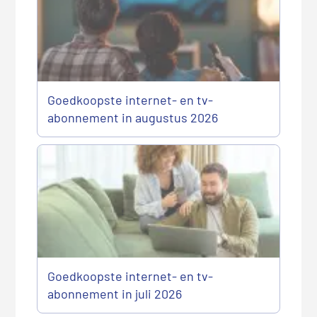
t
e
r
a
c
t
Goedkoopste internet- en tv-
i
abonnement in augustus 2026
e
s
Goedkoopste internet- en tv-
abonnement in juli 2026