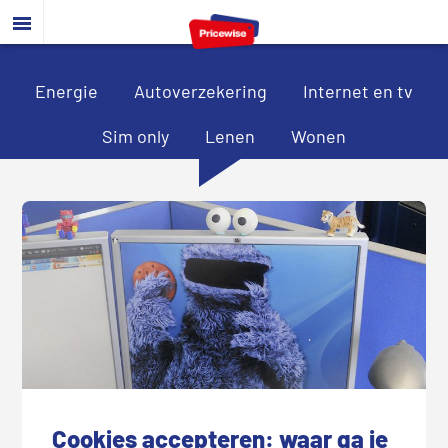
Door
Spring
Spring
naar
naar
naar
de
de
de
hoofd
eerste
voettekst
Energie
Autoverzekering
Internet en tv
inhoud
sidebar
Sim only
Lenen
Wonen
Cookies accepteren: waar ga je