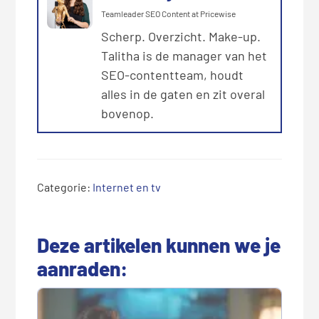
Teamleader SEO Content
at
Pricewise
Scherp. Overzicht. Make-up.
Talitha is de manager van het
SEO-contentteam, houdt
alles in de gaten en zit overal
bovenop.
Categorie:
Internet en tv
L
e
Deze artikelen kunnen we je
e
aanraden:
s
I
n