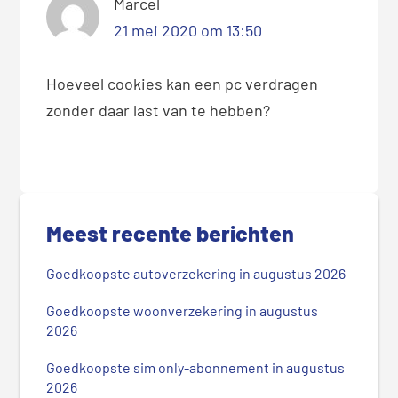
Marcel
21 mei 2020 om 13:50
Hoeveel cookies kan een pc verdragen
zonder daar last van te hebben?
P
r
Meest recente berichten
i
m
Goedkoopste autoverzekering in augustus 2026
a
i
Goedkoopste woonverzekering in augustus
r
2026
e
Goedkoopste sim only-abonnement in augustus
S
2026
i