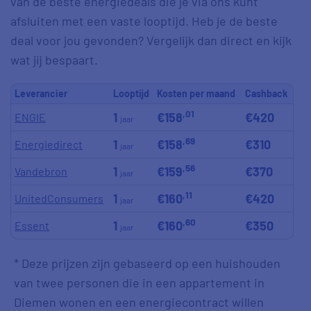
van de beste energiedeals die je via ons kunt
afsluiten met een vaste looptijd. Heb je de beste
deal voor jou gevonden? Vergelijk dan direct en kijk
wat jij bespaart.
Leverancier
Looptijd
Kosten per maand
Cashback
,01
1
€158
€420
ENGIE
jaar
,69
1
€158
€310
Energiedirect
jaar
,56
1
€159
€370
Vandebron
jaar
,11
1
€160
€420
UnitedConsumers
jaar
,60
1
€160
€350
Essent
jaar
* Deze prijzen zijn gebaseerd op een huishouden
van twee personen die in een appartement in
Diemen wonen en een energiecontract willen