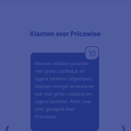
Klanten
over Pricewise
10
Nieuwe telefoon provider
Fijn ervari
met grote cashback en
alles wordt 
lagere tarieven afgesloten.
bent zo klaa
Nieuwe energie leverancier
ook met grote casback en
lagere tarieven. Alles zeer
snel geregeld door
Pricewise
Aanbevelen