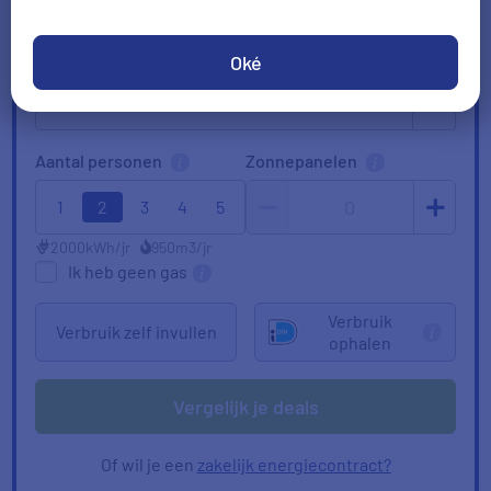
Huidige leverancier
Oké
Aantal personen
Zonnepanelen
0
1
2
3
4
5
2000
kWh/jr
950
m3/jr
Ik heb geen gas
Verbruik
Verbruik zelf invullen
ophalen
Vergelijk je deals
Of wil je een
zakelijk energiecontract?