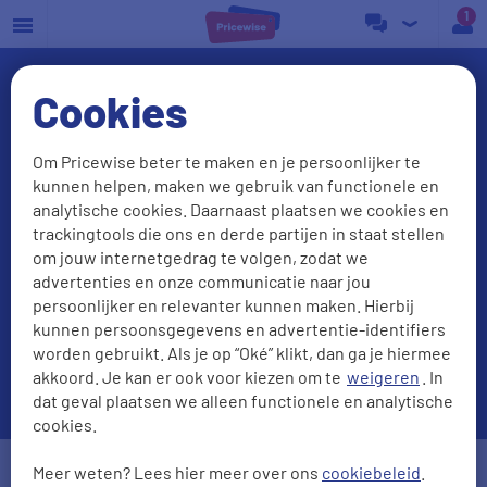
a
Cookies
Om Pricewise beter te maken en je persoonlijker te
kunnen helpen, maken we gebruik van functionele en
Energie vergelijken?
analytische cookies. Daarnaast plaatsen we cookies en
trackingtools die ons en derde partijen in staat stellen
Check onze beste deals
om jouw internetgedrag te volgen, zodat we
advertenties en onze communicatie naar jou
persoonlijker en relevanter kunnen maken. Hierbij
kunnen persoonsgegevens en advertentie-identifiers
worden gebruikt. Als je op “Oké” klikt, dan ga je hiermee
akkoord. Je kan er ook voor kiezen om te
weigeren
. In
dat geval plaatsen we alleen functionele en analytische
cookies.
Postcode
Huisnr. + Toev.
Meer weten? Lees hier meer over ons
cookiebeleid
.