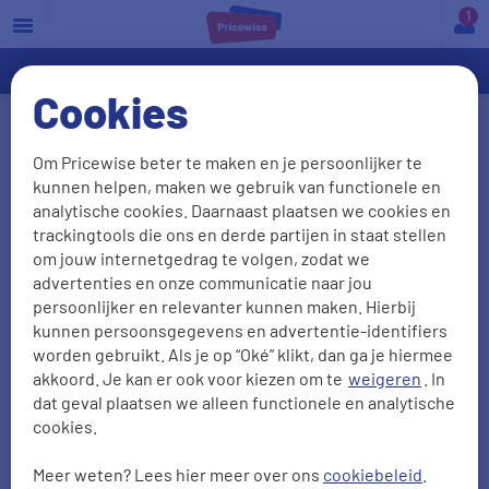
a
Cookies
Isolatie
Om Pricewise beter te maken en je persoonlijker te
kunnen helpen, maken we gebruik van functionele en
Een woning verliest warmte via ramen, muren, het
analytische cookies. Daarnaast plaatsen we cookies en
dak en de vloer. Het is zinvol om te zorgen voor
trackingtools die ons en derde partijen in staat stellen
goede isolatie. Zo zorg je ervoor dat er zo min
om jouw internetgedrag te volgen, zodat we
advertenties en onze communicatie naar jou
mogelijk warmte verloren gaat. Je woning kun je op
persoonlijker en relevanter kunnen maken. Hierbij
allerlei verschillende manieren isoleren. Zo kun je
kunnen persoonsgegevens en advertentie-identifiers
onder andere de kruipruimte, de vloer, het dak, de
worden gebruikt. Als je op “Oké” klikt, dan ga je hiermee
muren en de gevel isoleren. Het isoleren van een
akkoord. Je kan er ook voor kiezen om te
weigeren
. In
dat geval plaatsen we alleen functionele en analytische
huis is een investering. Maar door het isoleren van
cookies.
onderdelen van het huis daalt het verbruik van
energie
. Doordat de woning minder vochtig is,
Meer weten? Lees hier meer over ons
cookiebeleid
.