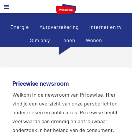
Door
Spring
Spring
naar
naar
naar
de
de
de
hoofd
eerste
voettekst
Energie
Autoverzekering
Internet en tv
inhoud
sidebar
Sim only
Lenen
Wonen
Pricewise
newsroom
Welkom in de newsroom van Pricewise. Hier
vind je een overzicht van onze persberichten,
onderzoeken en publicaties. Pricewise hecht
veel waarde aan grondig en betrouwbaar
onderzoek in het belang van de consument.