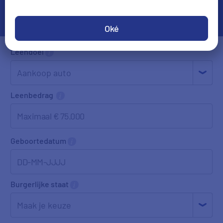
Oké
Leendoel
Leenbedrag
Geboortedatum
DD-MM-JJJJ
Burgerlijke staat