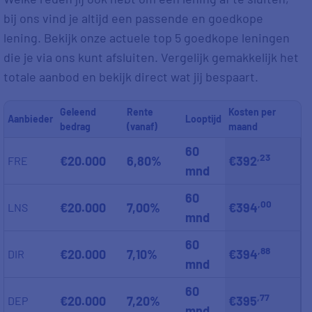
bij ons vind je altijd een passende en goedkope
lening. Bekijk onze actuele top 5 goedkope leningen
die je via ons kunt afsluiten. Vergelijk gemakkelijk het
totale aanbod en bekijk direct wat jij bespaart.
Geleend
Rente
Kosten per
Aanbieder
Looptijd
bedrag
(vanaf)
maand
60
,23
€20.000
6,80%
€392
FRE
mnd
60
,00
€20.000
7,00%
€394
LNS
mnd
60
,88
€20.000
7,10%
€394
DIR
mnd
60
,77
€20.000
7,20%
€395
DEP
mnd