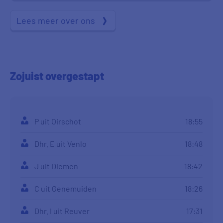
Lees meer over ons
Zojuist
overgestapt
P uit Oirschot
18:55
Dhr. E uit Venlo
18:48
J uit Diemen
18:42
C uit Genemuiden
18:26
Dhr. I uit Reuver
17:31