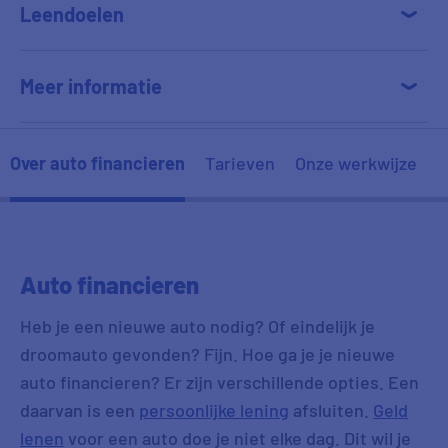
Leendoelen
D uit Spijkenisse
14:28
Dhr. D uit Almelo
14:23
Meer informatie
T uit Alkmaar
14:09
A uit Waalwijk
13:59
Over auto financieren
Tarieven
Onze werkwijze
Dhr. G uit Zetten
13:58
Auto financieren
Heb je een nieuwe auto nodig? Of eindelijk je
droomauto gevonden? Fijn. Hoe ga je je nieuwe
auto financieren? Er zijn verschillende opties. Een
daarvan is een
persoonlijke lening
afsluiten.
Geld
lenen
voor een auto doe je niet elke dag. Dit wil je