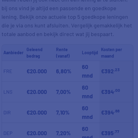
bij ons vind je altijd een passende en goedkope
lening. Bekijk onze actuele top 5 goedkope leningen
die je via ons kunt afsluiten. Vergelijk gemakkelijk het
totale aanbod en bekijk direct wat jij bespaart.
Geleend
Rente
Kosten per
Aanbieder
Looptijd
bedrag
(vanaf)
maand
60
,23
€20.000
6,80%
€392
FRE
mnd
60
,00
€20.000
7,00%
€394
LNS
mnd
60
,88
€20.000
7,10%
€394
DIR
mnd
60
,77
€20.000
7,20%
€395
DEP
mnd