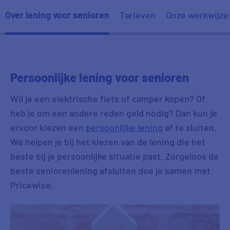
Dhr. E uit Huissen
08:13
Over lening voor senioren
Tarieven
Onze werkwijze
Dhr. J uit Deventer
07:26
Persoonlijke lening voor senioren
Wil je een elektrische fiets of camper kopen? Of
heb je om een andere reden geld nodig? Dan kun je
ervoor kiezen een
persoonlijke lening
af te sluiten.
We helpen je bij het kiezen van de lening die het
beste bij je persoonlijke situatie past. Zorgeloos de
beste seniorenlening afsluiten doe je samen met
Pricewise.