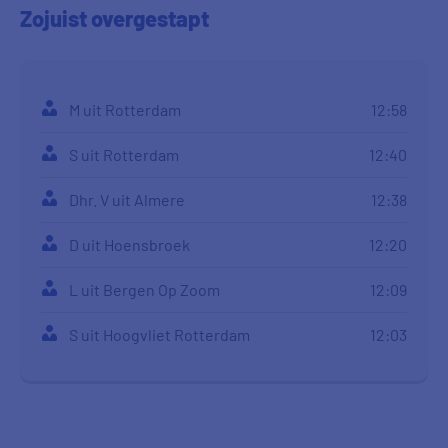
Zojuist
overgestapt
M uit Rotterdam
12:58
S uit Rotterdam
12:40
Dhr. V uit Almere
12:38
D uit Hoensbroek
12:20
L uit Bergen Op Zoom
12:09
S uit Hoogvliet Rotterdam
12:03
Dhr. J uit Amsterdam
11:28
W uit Eindhoven
11:07