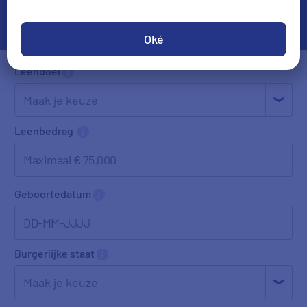
Oké
Leendoel
Leenbedrag
Geboortedatum
DD-MM-JJJJ
Burgerlijke staat