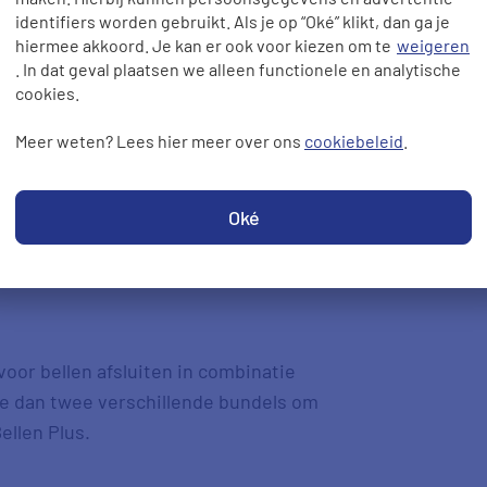
oevoegen aan je tv-abonnement, zoals
identifiers worden gebruikt. Als je op “Oké” klikt, dan ga je
taal.
hiermee akkoord. Je kan er ook voor kiezen om te
weigeren
. In dat geval plaatsen we alleen functionele en analytische
tv
cookies.
Meer weten? Lees hier meer over ons
cookiebeleid
.
ombineren in één abonnement. Je kiest
kket, en betaalt één maandelijks
er dan beide losse diensten apart
Oké
voor bellen afsluiten in combinatie
e dan twee verschillende bundels om
ellen Plus.