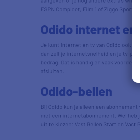
aangeven of je nog andere extra’s wil t
ESPN Compleet, Film 1 of Ziggo Sport To
Odido internet en 
Je kunt internet en tv van Odido ook c
dan zelf je internetsnelheid en je tv-pa
bedrag. Dat is handig en vaak voordelig
afsluiten.
Odido-bellen
Bij Odido kun je alleen een abonnement 
met een internetabonnement. Wel heb j
uit te kiezen: Vast Bellen Start en Vast B