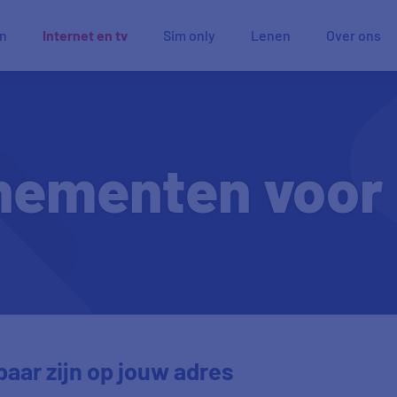
en
Internet en tv
Sim only
Lenen
Over ons
ementen voor i
aar zijn op jouw adres