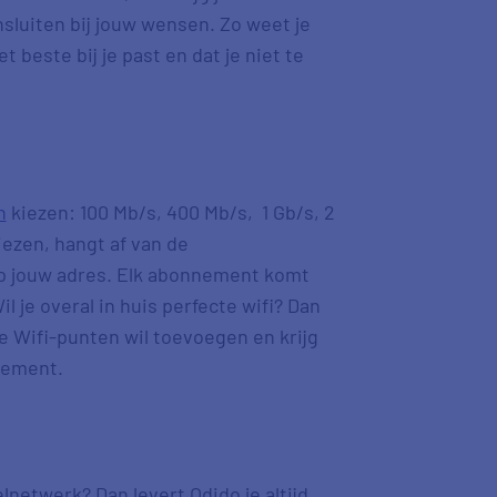
sluiten bij jouw wensen. Zo weet je
 beste bij je past en dat je niet te
n
kiezen: 100 Mb/s, 400 Mb/s, 1 Gb/s, 2
iezen, hangt af van de
op jouw adres. Elk abonnement komt
 je overal in huis perfecte wifi? Dan
je Wifi-punten wil toevoegen en krijg
nnement.
lnetwerk? Dan levert Odido je altijd