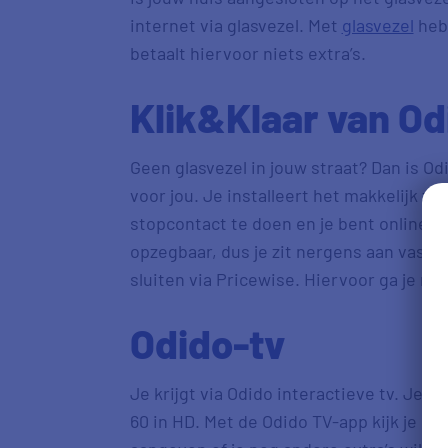
internet via glasvezel. Met
glasvezel
heb 
betaalt hiervoor niets extra’s.
Klik&Klaar van Od
Geen glasvezel in jouw straat? Dan is Od
voor jou. Je installeert het makkelijk zel
stopcontact te doen en je bent online. 
opzegbaar, dus je zit nergens aan vast. L
sluiten via Pricewise. Hiervoor ga je re
Odido-tv
Je krijgt via Odido interactieve tv. Je
60 in HD. Met de Odido TV-app kijk je over