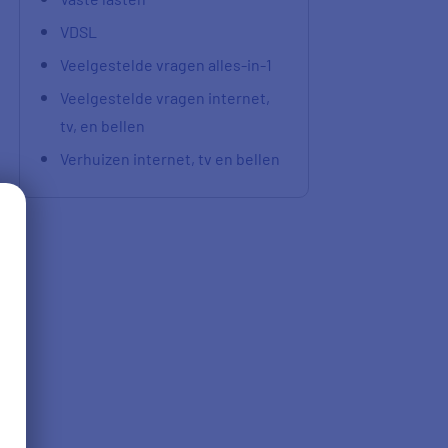
VDSL
Veelgestelde vragen alles-in-1
Veelgestelde vragen internet,
tv, en bellen
Verhuizen internet, tv en bellen