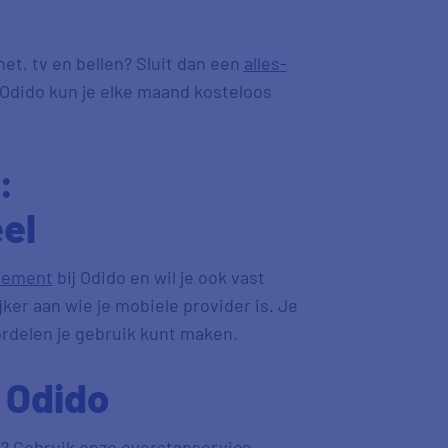
t, tv en bellen? Sluit dan een
alles-
n Odido kun je elke maand kosteloos
:
el
nement
bij Odido en wil je ook vast
jker aan wie je mobiele provider is. Je
ordelen je gebruik kunt maken.
 Odido
o? Gebruik onze overstapservice.