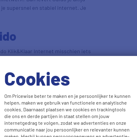
je supersnel en stabiel internet. Je
ido
ido Klik&Klaar Internet misschien iets
f: je hoeft alleen de stekker in het
Bovendien is Klik&Klaar maandelijks
Cookies
et op: Klik&Klaar Internet is niet af te
chtstreeks naar Odido.
Om Pricewise beter te maken en je persoonlijker te kunnen
helpen, maken we gebruik van functionele en analytische
cookies. Daarnaast plaatsen we cookies en trackingtools
die ons en derde partijen in staat stellen om jouw
 ontvangt hiermee 65 zenders, waarvan
internetgedrag te volgen, zodat we advertenties en onze
al tv. Je kunt in onze vergelijker zelf
communicatie naar jou persoonlijker en relevanter kunnen
maken. Hierbij kunnen persoonsgegevens en advertentie-