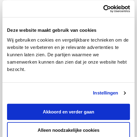
je de internetsnelheid te laag? Kijk dan
eens naar een andere provider of ander
internetabonnement met een hogere
Deze website maakt gebruik van cookies
internetsnelheid.
Wij gebruiken cookies en vergelijkbare technieken om de
website te verbeteren en je relevante advertenties te
Deel dit bericht met je vrienden:
kunnen laten zien. De partijen waarmee we
X
Facebook
WhatsApp
samenwerken kunnen dan zien dat je onze website hebt
bezocht.
LinkedIn
Instellingen
Bio
Latest Posts
Akkoord en verder gaan
Redactie Pricewise
Alleen noodzakelijke cookies