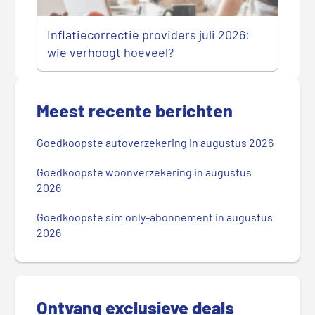
Inflatiecorrectie providers juli 2026:
wie verhoogt hoeveel?
P
r
Meest recente berichten
i
m
Goedkoopste autoverzekering in augustus 2026
a
i
Goedkoopste woonverzekering in augustus
r
2026
e
Goedkoopste sim only-abonnement in augustus
S
2026
i
d
e
b
Ontvang exclusieve deals
a