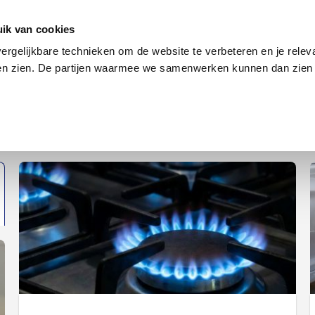
en
Internet en tv
Sim only
Lenen
Over ons
ik van cookies
ergelijkbare technieken om de website te verbeteren en je relev
ten zien. De partijen waarmee we samenwerken kunnen dan zien 
verzekering
Internet en tv
Sim only