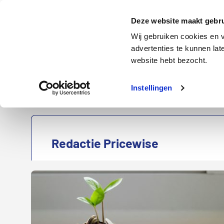
Door
Spring
naar
naar
Energie
Verzekering
Deze website maakt gebru
de
de
Wij gebruiken cookies en v
hoofd
voettekst
advertenties te kunnen la
Energie
Auto
website hebt bezocht.
inhoud
Instellingen
Redactie Pricewise