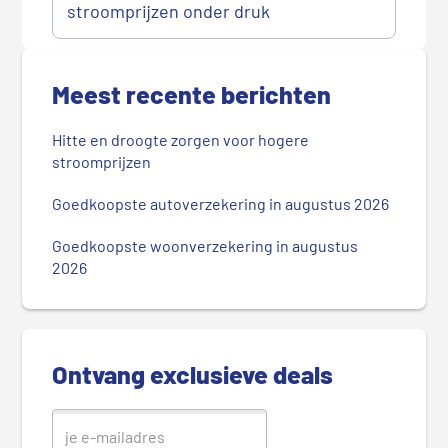
stroomprijzen onder druk
P
r
Meest recente berichten
i
m
Hitte en droogte zorgen voor hogere
a
stroomprijzen
i
r
Goedkoopste autoverzekering in augustus 2026
e
Goedkoopste woonverzekering in augustus
S
2026
i
d
e
b
Ontvang exclusieve deals
a
r