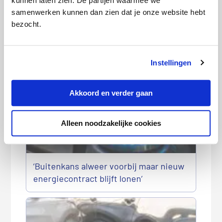
kunnen laten zien. De partijen waarmee we
Categorie:
Persberichten
,
Verzekeringen
,
Zorg
samenwerken kunnen dan zien dat je onze website hebt
bezocht.
Deze artikelen kunnen we je
aanraden:
Instellingen
Akkoord en verder gaan
Alleen noodzakelijke cookies
‘Buitenkans alweer voorbij maar nieuw
energiecontract blijft lonen’