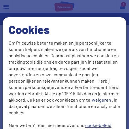
a
Cookies
Mobiel-abonnement
Om Pricewise beter te maken en je persoonlijker te
kunnen helpen, maken we gebruik van functionele en
Mobiel-abonnement afsluiten? Bij ons kun je het
analytische cookies. Daarnaast plaatsen we cookies en
telefoon-abonnement vergelijken. Vergelijk het
trackingtools die ons en derde partijen in staat stellen
mobiel-abonnement, vind de juiste databundel én
om jouw internetgedrag te volgen, zodat we
advertenties en onze communicatie naar jou
telefoon en bespaar flink op de kosten.
persoonlijker en relevanter kunnen maken. Hierbij
kunnen persoonsgegevens en advertentie-identifiers
worden gebruikt. Als je op “Oké” klikt, dan ga je hiermee
akkoord. Je kan er ook voor kiezen om te
weigeren
. In
dat geval plaatsen we alleen functionele en analytische
cookies.
Meer weten? Lees hier meer over ons
cookiebeleid
.