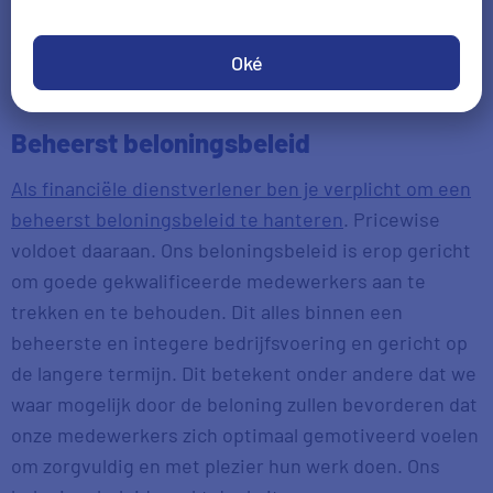
prijsvergelijkers voor verzekeringen en lenen
(consumptief krediet) is Pricewise een financiële
Oké
dienstverlener.
Beheerst beloningsbeleid
Als financiële dienstverlener ben je verplicht om een
beheerst beloningsbeleid te hanteren
. Pricewise
voldoet daaraan. Ons beloningsbeleid is erop gericht
om goede gekwalificeerde medewerkers aan te
trekken en te behouden. Dit alles binnen een
beheerste en integere bedrijfsvoering en gericht op
de langere termijn. Dit betekent onder andere dat we
waar mogelijk door de beloning zullen bevorderen dat
onze medewerkers zich optimaal gemotiveerd voelen
om zorgvuldig en met plezier hun werk doen. Ons