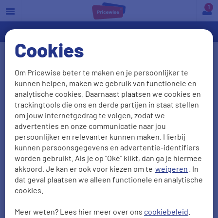
a
Cookies
Beloningsbeleid
Om Pricewise beter te maken en je persoonlijker te
kunnen helpen, maken we gebruik van functionele en
Op grond van de Wet beloningsbeleid financiële
analytische cookies. Daarnaast plaatsen we cookies en
ondernemingen (Wbfo) zijn wij verplicht om een
trackingtools die ons en derde partijen in staat stellen
beheerst beloningsbeleid te hanteren. Lees
om jouw internetgedrag te volgen, zodat we
advertenties en onze communicatie naar jou
hieronder meer over het beloningsbeleid van
persoonlijker en relevanter kunnen maken. Hierbij
Pricewise.
kunnen persoonsgegevens en advertentie-identifiers
worden gebruikt. Als je op “Oké” klikt, dan ga je hiermee
Pricewise is een financiële
akkoord. Je kan er ook voor kiezen om te
weigeren
. In
dienstverlener
dat geval plaatsen we alleen functionele en analytische
cookies.
Pricewise heeft prijsvergelijkers voor veel
Meer weten? Lees hier meer over ons
cookiebeleid
.
verschillende producten en diensten. Voor onze