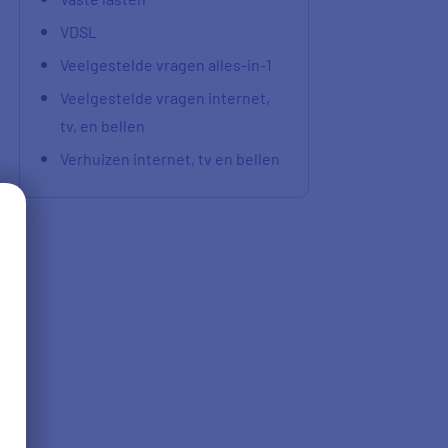
VDSL
Veelgestelde vragen alles-in-1
Veelgestelde vragen internet,
tv, en bellen
Verhuizen internet, tv en bellen