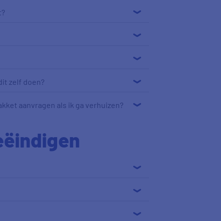
t?
it zelf doen?
kket aanvragen als ik ga verhuizen?
eëindigen