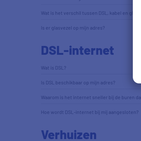
Wat is het verschil tussen DSL, kabel en glasv
Is er glasvezel op mijn adres?
DSL-internet
Wat is DSL?
Is DSL beschikbaar op mijn adres?
Waarom is het internet sneller bij de buren dan
Hoe wordt DSL-internet bij mij aangesloten?
Verhuizen