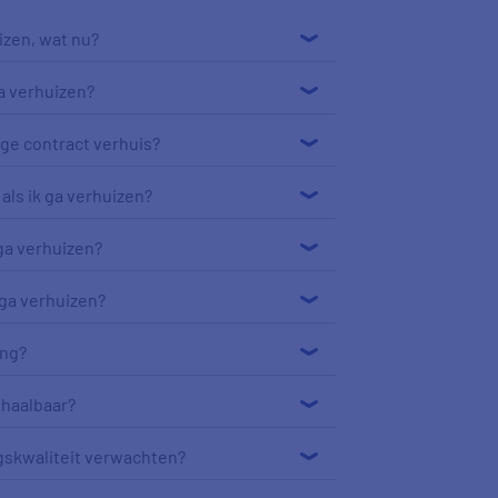
izen, wat nu?
a verhuizen?
ige contract verhuis?
 als ik ga verhuizen?
ga verhuizen?
 ga verhuizen?
ing?
 haalbaar?
ngskwaliteit verwachten?