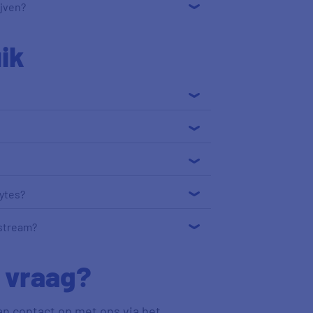
ijven?
ik
ytes?
pstream?
 vraag?
an contact op met ons via het