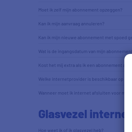
Moet ik zelf mijn abonnement opzeggen?
Kan ik mijn aanvraag annuleren?
Kan ik mijn nieuwe abonnement met spoed ge
Wat is de ingangsdatum van mijn abonnemen
Kost het mij extra als ik een abonnement afslu
Welke internetprovider is beschikbaar op mij
Wanneer moet ik internet afsluiten voor mij
Glasvezel internet
Hoe weet ik of ik glasvezel heb?