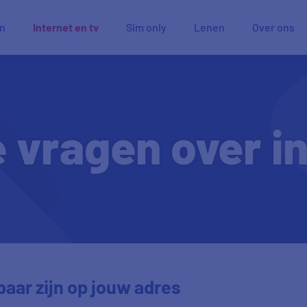
en
Internet en tv
Sim only
Lenen
Over ons
 vragen over in
aar zijn op jouw adres