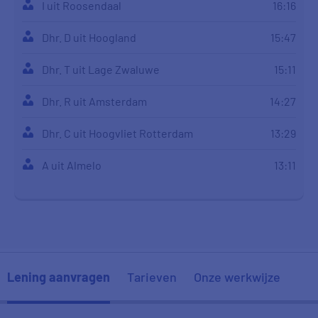
I uit Roosendaal
16:16
Dhr. D uit Hoogland
15:47
Dhr. T uit Lage Zwaluwe
15:11
Dhr. R uit Amsterdam
14:27
Dhr. C uit Hoogvliet Rotterdam
13:29
A uit Almelo
13:11
C uit Wernhout
12:45
Dhr. S uit Grathem
12:41
Dhr. A uit Bladel
12:33
Lening aanvragen
Tarieven
Onze werkwijze
E uit Utrecht
11:58