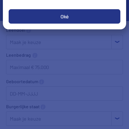
Oké
Leendoel
Leenbedrag
Geboortedatum
DD-MM-JJJJ
Burgerlijke staat