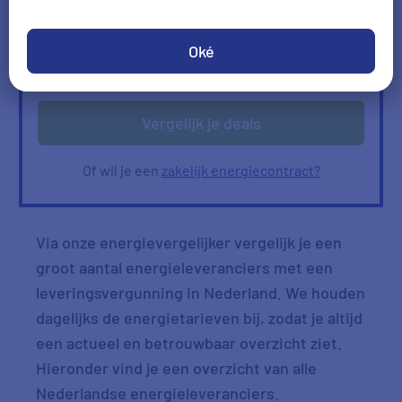
Ik heb geen gas
Oké
Verbruik
Verbruik zelf invullen
ophalen
Vergelijk je deals
Of wil je een
zakelijk energiecontract?
Via onze energievergelijker vergelijk je een
groot aantal energieleveranciers met een
leveringsvergunning in Nederland. We houden
dagelijks de energietarieven bij, zodat je altijd
een actueel en betrouwbaar overzicht ziet.
Hieronder vind je een overzicht van alle
Nederlandse energieleveranciers.