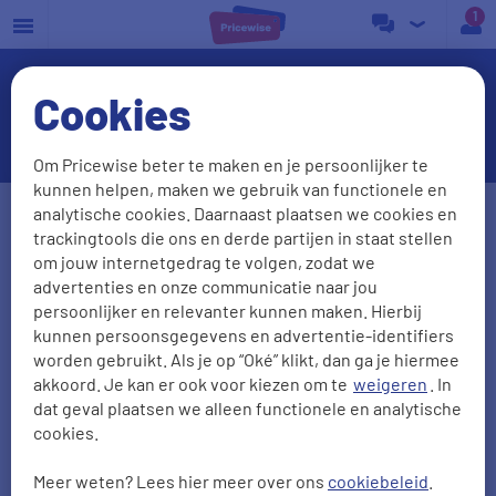
a
Cookies
Energieleveranciers
Om Pricewise beter te maken en je persoonlijker te
kunnen helpen, maken we gebruik van functionele en
Postcode
Huisnr. + Toev.
analytische cookies. Daarnaast plaatsen we cookies en
trackingtools die ons en derde partijen in staat stellen
om jouw internetgedrag te volgen, zodat we
advertenties en onze communicatie naar jou
Huidige leverancier
persoonlijker en relevanter kunnen maken. Hierbij
kunnen persoonsgegevens en advertentie-identifiers
worden gebruikt. Als je op “Oké” klikt, dan ga je hiermee
akkoord. Je kan er ook voor kiezen om te
weigeren
. In
Aantal personen
Zonnepanelen
dat geval plaatsen we alleen functionele en analytische
cookies.
0
1
2
3
4
5
Meer weten? Lees hier meer over ons
cookiebeleid
.
2000
kWh/jr
950
m3/jr