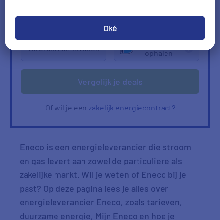
2000
kWh/jr
950
m3/jr
Ik heb geen gas
Oké
Verbruik
Verbruik zelf invullen
ophalen
Vergelijk je deals
Of wil je een
zakelijk energiecontract?
Eneco is een energieleverancier die stroom
en gas levert aan zowel de particuliere als
zakelijke markt. Wil je weten of Eneco bij je
past? Op deze pagina lees je alles over
energieleverancier Eneco, zoals tarieven,
duurzame energie, Mijn Eneco en hoe je