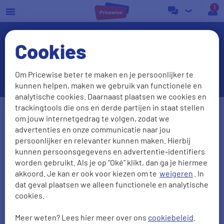
a
Cookies
Energieleverancier Eneco:
informatie en tarieven
Om Pricewise beter te maken en je persoonlijker te
kunnen helpen, maken we gebruik van functionele en
analytische cookies. Daarnaast plaatsen we cookies en
Postcode
Huisnr. + Toev.
trackingtools die ons en derde partijen in staat stellen
om jouw internetgedrag te volgen, zodat we
advertenties en onze communicatie naar jou
persoonlijker en relevanter kunnen maken. Hierbij
Huidige leverancier
kunnen persoonsgegevens en advertentie-identifiers
worden gebruikt. Als je op “Oké” klikt, dan ga je hiermee
akkoord. Je kan er ook voor kiezen om te
weigeren
. In
dat geval plaatsen we alleen functionele en analytische
Aantal personen
Zonnepanelen
cookies.
0
1
2
3
4
5
Meer weten? Lees hier meer over ons
cookiebeleid
.