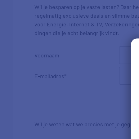
Wil je besparen op je vaste lasten? Daar h
regelmatig exclusieve deals en slimme besp
voor Energie, Internet & TV, Verzekeringen
dingen die je echt belangrijk vindt.
Voornaam
E-mailadres
*
Wil je weten wat we precies met je gegev