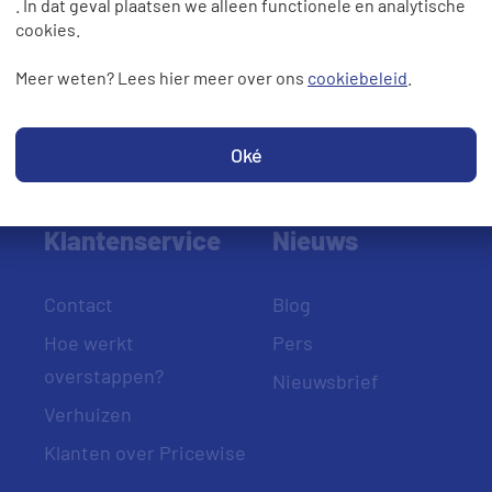
. In dat geval plaatsen we alleen functionele en analytische
cookies.
Meer weten? Lees hier meer over ons
cookiebeleid
.
Oké
Klantenservice
Nieuws
Contact
Blog
Hoe werkt
Pers
overstappen?
Nieuwsbrief
Verhuizen
Klanten over Pricewise