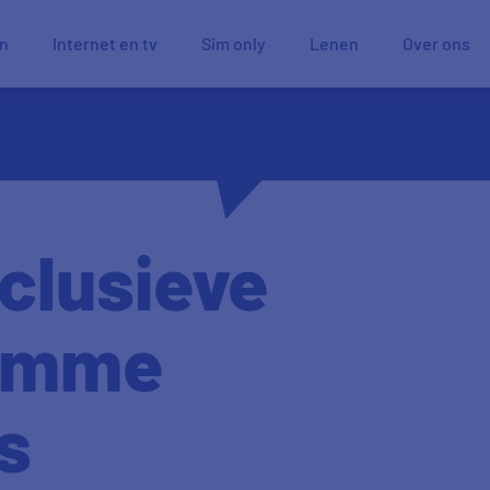
en
Internet en tv
Sim only
Lenen
Over ons
clusieve
limme
s