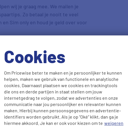
elpen wij je graag mee. We mailen je
aartips. Zo betaal je nooit te veel
 en Sim only en houd je geld over voor
Cookies
Om Pricewise beter te maken en je persoonlijker te kunnen
helpen, maken we gebruik van functionele en analytische
cookies. Daarnaast plaatsen we cookies en trackingtools
die ons en derde partijen in staat stellen om jouw
Aanmelden
internetgedrag te volgen, zodat we advertenties en onze
communicatie naar jou persoonlijker en relevanter kunnen
maken. Hierbij kunnen persoonsgegevens en advertentie-
ens doen? Lees ons
privacybeleid
.
identifiers worden gebruikt. Als je op “Oké” klikt, dan ga je
hiermee akkoord. Je kan er ook voor kiezen om te
weigeren