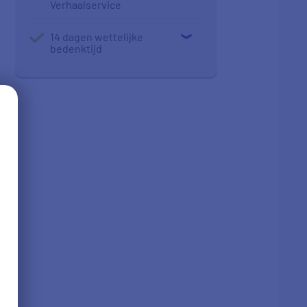
Verhaalservice
14 dagen wettelijke
bedenktijd