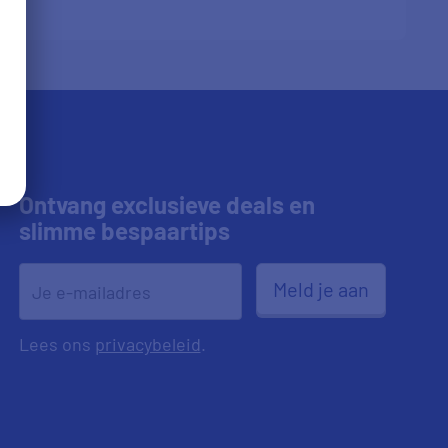
Ontvang exclusieve deals en
slimme bespaartips
Meld je aan
Lees ons
privacybeleid
.