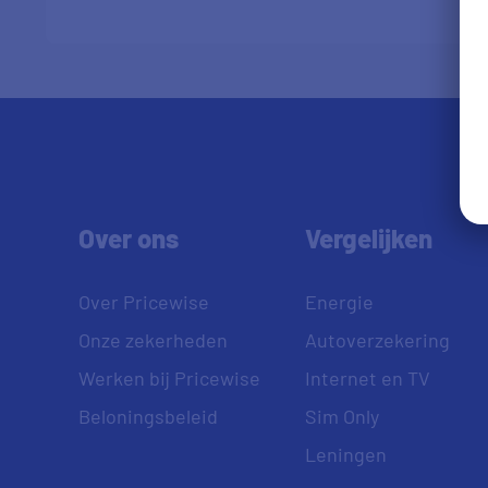
Over ons
Vergelijken
Over Pricewise
Energie
Onze zekerheden
Autoverzekering
Werken bij Pricewise
Internet en TV
Beloningsbeleid
Sim Only
Leningen