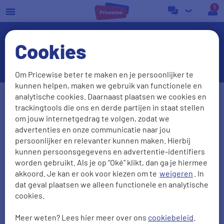
a
Cookies
Zonne-energie
Om Pricewise beter te maken en je persoonlijker te
kunnen helpen, maken we gebruik van functionele en
Postcode
Huisnr. + Toev.
analytische cookies. Daarnaast plaatsen we cookies en
trackingtools die ons en derde partijen in staat stellen
om jouw internetgedrag te volgen, zodat we
advertenties en onze communicatie naar jou
Huidige leverancier
persoonlijker en relevanter kunnen maken. Hierbij
kunnen persoonsgegevens en advertentie-identifiers
worden gebruikt. Als je op “Oké” klikt, dan ga je hiermee
akkoord. Je kan er ook voor kiezen om te
weigeren
. In
Aantal personen
Zonnepanelen
dat geval plaatsen we alleen functionele en analytische
cookies.
0
1
2
3
4
5
Meer weten? Lees hier meer over ons
cookiebeleid
.
2000
kWh/jr
950
m3/jr