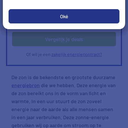
Ik heb geen gas
Oké
Verbruik
Verbruik zelf invullen
ophalen
Vergelijk je deals
Of wil je een
zakelijk energiecontract?
De zon is de bekendste en grootste duurzame
energiebron
die we hebben. Deze energie van
de zon bereikt ons in de vorm van licht en
warmte. In een uur stuurt de zon zoveel
energie naar de aarde als alle mensen samen
in een jaar verbruiken. Deze zonne-energie
gebruiken wij op aarde om stroom op te