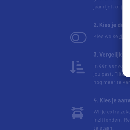
jaar rijdt, of j
2. Kies je dek
Kies welke
dekk
3. Vergelijk a
In één eenvoudi
jou past. Filte
nog meer te verf
4. Kies je aan
Wil je extra ze
inzittenden , R
te staan.