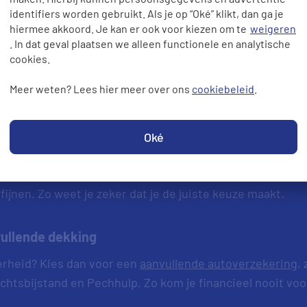
identifiers worden gebruikt. Als je op “Oké” klikt, dan ga je
e de btw gaat verrekenen en wie de hoofdbestuurder is.
hiermee akkoord. Je kan er ook voor kiezen om te
weigeren
. In dat geval plaatsen we alleen functionele en analytische
king
cookies.
ing
je wilt: WA, WA+ beperkt casco of allrisk.
Meer weten? Lees hier meer over ons
cookiebeleid
.
utoverzekeringen
Oké
g overzicht vind je de goedkoopste autoverzekering die 
r op eigen risico, duurzaamheid en andere kenmerken om 
ijnen. Zo weet je zeker dat je de juiste keuze maakt.
vullende dekking
kerheid? Kies dan voor een
aanvullende autoverzekering
,
echtsbijstand en Pechhulp. Zo kom je financieel nooit vo