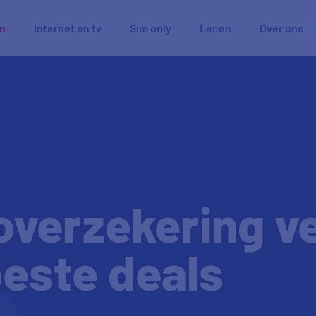
en
Internet en tv
Sim only
Lenen
Over ons
overzekering v
este deals