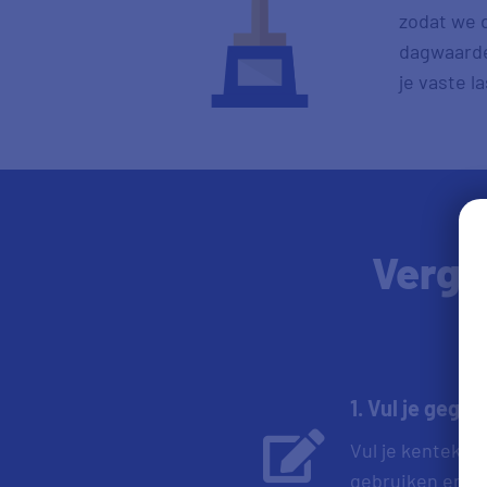
zodat we d
dagwaarde 
je vaste l
Verge
1. Vul je gegev
Vul je kenteken
gebruiken en om