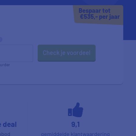
Bespaar tot
€535,- per jaar
Check je voordeel
urder
e deal
9,1
nbod
gemiddelde klantwaardering