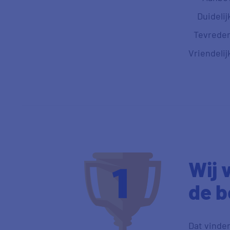
Duidelij
Tevrede
Vriendelij
Wij 
de b
Dat vinden