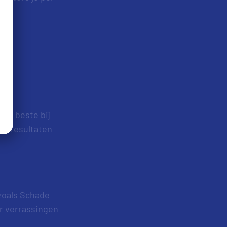
het beste bij
de resultaten
 zoals Schade
or verrassingen