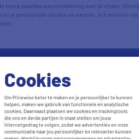
e beste zakelijke autoverzekering voor je vinden. Hierbij
en je persoonlijke situatie en wensen. In 5 minuten rijd
asten.
Cookies
lijk zakelijke autoverzeke
In 5 simpele stappen
Om Pricewise beter te maken en je persoonlijker te kunnen
helpen, maken we gebruik van functionele en analytische
cookies. Daarnaast plaatsen we cookies en trackingtools
ens in
die ons en derde partijen in staat stellen om jouw
internetgedrag te volgen, zodat we advertenties en onze
, postcode en geboortedatum in. Geef aan dat je de auto z
communicatie naar jou persoonlijker en relevanter kunnen
 wat voor soort gebruik het gaat. Vul ook in hoeveel kil
maken. Hierbij kunnen persoonsgegevens en advertentie-