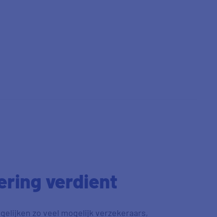
Aanbevelen
Duidelijkheid
Tevredenheid
Vriendelijkheid
ering verdient
gelijken zo veel mogelijk verzekeraars,