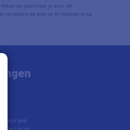
 kijken we goed naar je auto, de
 je verzekerd de weg op én bespaar je op
ringen
akelijk gaat
ometers je per