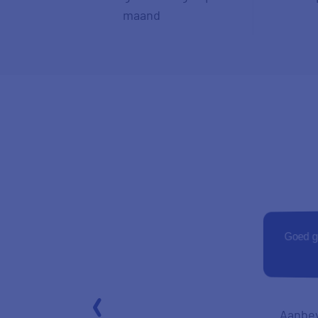
maand
Goed g
Aanbe