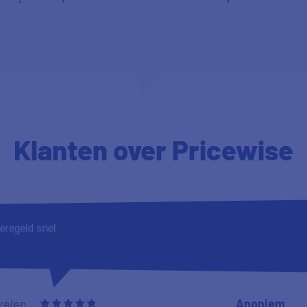
Klanten
over Pricewise
eregeld snel
velen
Anoniem