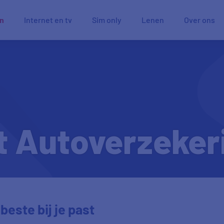
en
Internet en tv
Sim only
Lenen
Over ons
ct Autoverzeker
beste bij je past