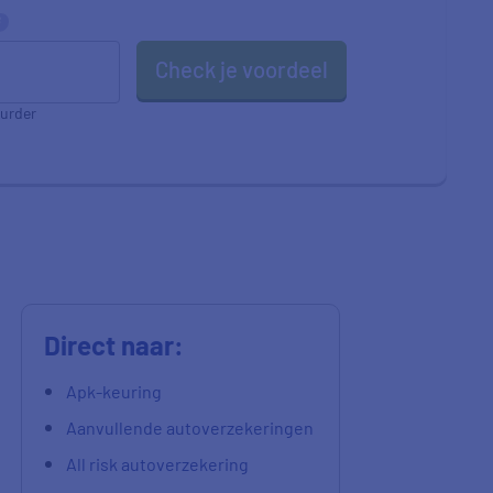
Check je voordeel
urder
Direct naar:
Apk-keuring
Aanvullende autoverzekeringen
All risk autoverzekering