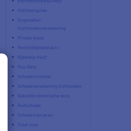
Kentekenbewijs kwijt
Oldtimerguide
Ongevallen-
inzittendenverzekering
Private lease
Rechtsbijstand auto
Rijbewijs kwijt
Roy-Data
Schadeformulier
Schadeverzekering inzittenden
Subsidie elektrische auto
Ruitschade
Schadevrije jaren
Total-loss