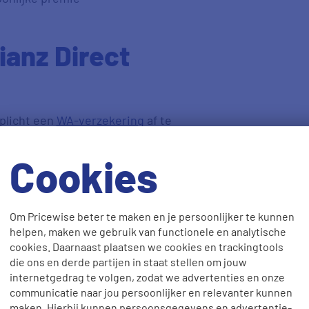
ianz Direct
rplicht een
WA-verzekering
af te
en
WA + beperkt casco
- of een
Cookies
nvullende
Om Pricewise beter te maken en je persoonlijker te kunnen
helpen, maken we gebruik van functionele en analytische
cookies. Daarnaast plaatsen we cookies en trackingtools
die ons en derde partijen in staat stellen om jouw
basisverzekering dan uit met een
internetgedrag te volgen, zodat we advertenties en onze
ct kies je uit de volgende
aanvullende
communicatie naar jou persoonlijker en relevanter kunnen
maken. Hierbij kunnen persoonsgegevens en advertentie-