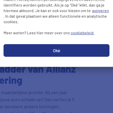
identifiers worden gebruikt. Als je op “Oké” klikt, dan ga je
hiermee akkoord. Je kan er ook voor kiezen om te
weigeren
. In dat geval plaatsen we alleen functionele en analytische
en;
cookies.
Meer weten? Lees hier meer over ons
cookiebeleid
.
Oké
adder van Allianz
ering
 maandelijkse premie. Bij een jaar
t jouw auto schade op? Dan verlies je 5
aar berekent andere kortingen.