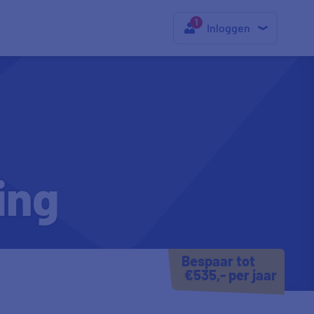
Inloggen
ing
Bespaar tot
€535,- per jaar