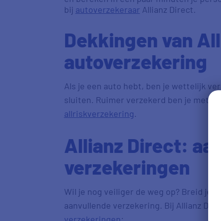
bij
autoverzekeraar
Allianz Direct.
Dekkingen van All
autoverzekering
Als je een auto hebt, ben je wettelijk ve
sluiten. Ruimer verzekerd ben je met e
allriskverzekering
.
Allianz Direct: aa
verzekeringen
Wil je nog veiliger de weg op? Breid je 
aanvullende verzekering. Bij Allianz Dire
verzekeringen
: