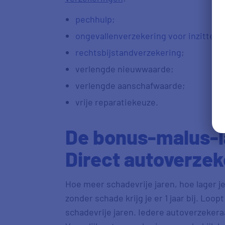
pechhulp;
ongevallenverzekering voor inzittend
rechtsbijstandverzekering
;
verlengde nieuwwaarde;
verlengde aanschafwaarde;
vrije reparatiekeuze.
De bonus-malus-l
Direct autoverzek
Hoe meer schadevrije jaren, hoe lager je
zonder schade krijg je er 1 jaar bij. Loop
schadevrije jaren. Iedere autoverzeker