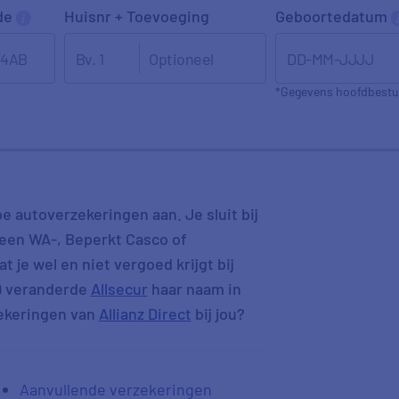
de
Huisnr + Toevoeging
Geboortedatum
DD-MM-JJJJ
*Gegevens hoofdbestu
pe autoverzekeringen aan. Je sluit bij
een WA-, Beperkt Casco of
t je wel en niet vergoed krijgt bij
9 veranderde
Allsecur
haar naam in
zekeringen van
Allianz Direct
bij jou?
Aanvullende verzekeringen