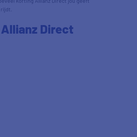
eveel korting Allianz Direct jou geeft
rijdt.
llianz Direct