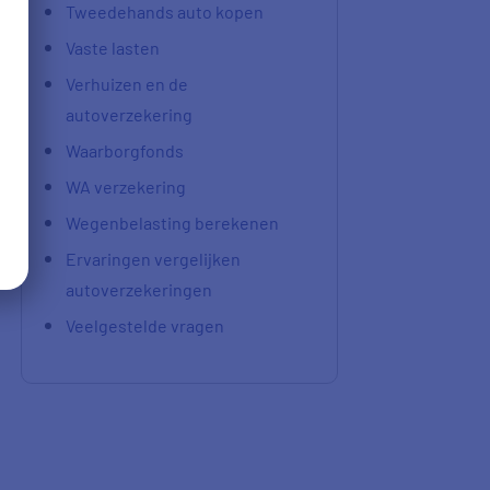
Tweedehands auto kopen
Vaste lasten
Verhuizen en de
autoverzekering
Waarborgfonds
WA verzekering
Wegenbelasting berekenen
Ervaringen vergelijken
autoverzekeringen
Veelgestelde vragen