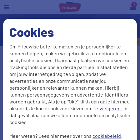
a
Cookies
Schadeformulier
Bespaar tot
€535,- per jaar
Om Pricewise beter te maken en je persoonlijker te
kunnen helpen, maken we gebruik van functionele en
Vul je kenteken in
analytische cookies. Daarnaast plaatsen we cookies en
trackingtools die ons en derde partijen in staat stellen
om jouw internetgedrag te volgen, zodat we
advertenties en onze communicatie naar jou
Kenteken onbekend
persoonlijker en relevanter kunnen maken. Hierbij
kunnen persoonsgegevens en advertentie-identifiers
Postcode
Huisnr + Toevoeging
worden gebruikt. Als je op “Oké” klikt, dan ga je hiermee
akkoord. Je kan er ook voor kiezen om te
weigeren
. In
dat geval plaatsen we alleen functionele en analytische
cookies.
Geboortedatum
Meer weten? Lees hier meer over ons
cookiebeleid
.