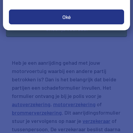
DD-MM-JJJJ
*Gegevens hoofdbestuurder
Oké
Check je voordeel
Heb je een aanrijding gehad met jouw
motorvoertuig waarbij een andere partij
betrokken is? Dan is het belangrijk dat beide
partijen een schadeformulier invullen. Het
formulier ontvang je bij je polis voor je
autoverzekering
,
motorverzekering
of
brommerverzekering
. Dit aanrijdingsformulier
stuur je vervolgens op naar je
verzekeraar
of
tussenpersoon. De verzekeraar beslist daarna