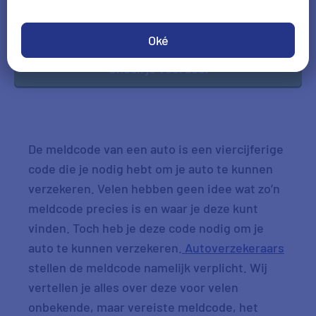
DD-MM-JJJJ
*Gegevens hoofdbestuurder
Oké
Check je voordeel
De meldcode van een auto is een viercijferige
code die je nodig hebt om je auto te kunnen
verzekeren. Velen hebben geen idee wat zo’n
meldcode precies is en waar je deze kunt
vinden. Toch heb je deze code nodig om je
auto te kunnen verzekeren.
Autoverzekeraars
stellen de meldcode namelijk verplicht. Wij
vertellen je alles over deze voor velen
onbekende, maar vereiste meldcode, het