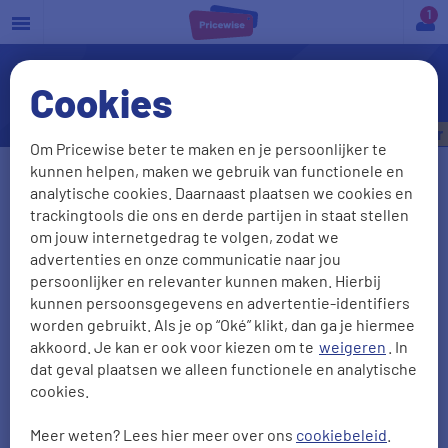
a
Cookies
Meldcode auto
Bespaar tot
€535,- per jaar
Om Pricewise beter te maken en je persoonlijker te
kunnen helpen, maken we gebruik van functionele en
Vul je kenteken in
analytische cookies. Daarnaast plaatsen we cookies en
trackingtools die ons en derde partijen in staat stellen
om jouw internetgedrag te volgen, zodat we
advertenties en onze communicatie naar jou
Kenteken onbekend
persoonlijker en relevanter kunnen maken. Hierbij
kunnen persoonsgegevens en advertentie-identifiers
Postcode
Huisnr + Toevoeging
worden gebruikt. Als je op “Oké” klikt, dan ga je hiermee
akkoord. Je kan er ook voor kiezen om te
weigeren
. In
dat geval plaatsen we alleen functionele en analytische
cookies.
Geboortedatum
Meer weten? Lees hier meer over ons
cookiebeleid
.