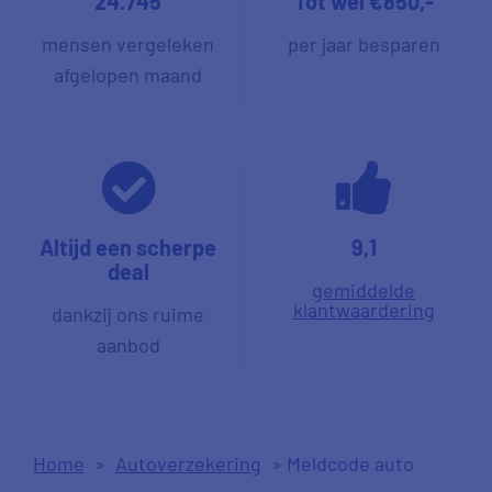
24.745
Tot wel €850,-
mensen vergeleken
per jaar besparen
afgelopen maand
Altijd een scherpe
9,1
deal
gemiddelde
klantwaardering
dankzij ons ruime
aanbod
Home
»
Autoverzekering
»
Meldcode auto