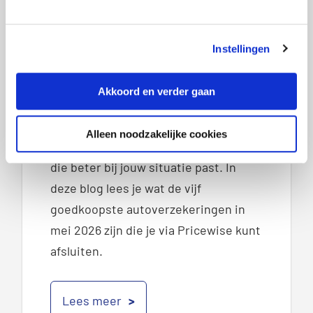
te sluiten. Daarvoor betaal je elke
maand premie. Maar wist je dat die
Instellingen
premie per verzekeraar kan
verschillen? En dat de voorwaarden
Akkoord en verder gaan
ook niet overal hetzelfde zijn? Door
goed te vergelijken, kun je vaak
Alleen noodzakelijke cookies
besparen én een verzekering kiezen
die beter bij jouw situatie past. In
deze blog lees je wat de vijf
goedkoopste autoverzekeringen in
mei 2026 zijn die je via Pricewise kunt
afsluiten.
Lees meer