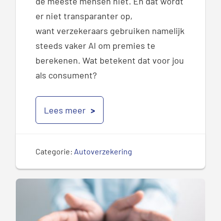
de meeste mensen niet. En dat wordt
er niet
transparanter
op
,
want
v
erzekeraars gebruiken namelijk
steeds vaker AI om premies te
berekenen. Wat betekent dat voor jou
als consument?
Lees meer
Categorie:
Autoverzekering