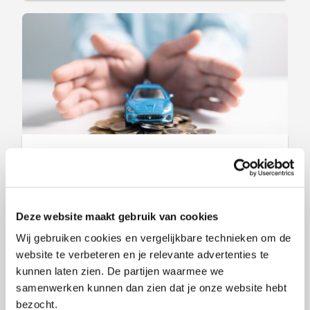
Goedkoopste
autoverzekeringen in mei
2026
Deze website maakt gebruik van cookies
Wij gebruiken cookies en vergelijkbare technieken om de
5 mei 2026
, door
Stefan de Gooijer
website te verbeteren en je relevante advertenties te
Heb je een auto of ander motorrijtuig
kunnen laten zien. De partijen waarmee we
op jouw naam staan? Dan ben je
samenwerken kunnen dan zien dat je onze website hebt
bezocht.
verplicht om een autoverzekering af