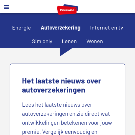
Door
Spring
naar
naar
de
de
hoofd
voettekst
Energie
Autoverzekering
Internet en tv
inhoud
Sim only
Lenen
Wonen
Het laatste nieuws over
autoverzekeringen
Lees het laatste nieuws over
autoverzekeringen en zie direct wat
ontwikkelingen betekenen voor jouw
premie. Vergelijk eenvoudig en