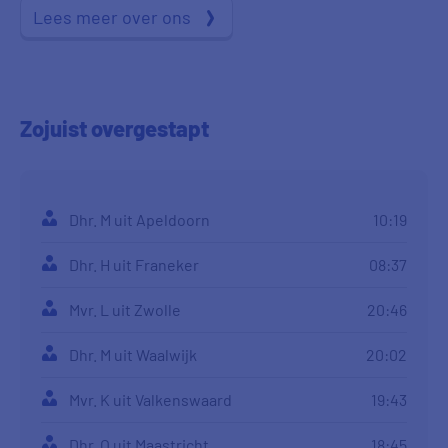
Lees meer over ons
Zojuist
overgestapt
Dhr. M uit Apeldoorn
10:19
Dhr. H uit Franeker
08:37
Mvr. L uit Zwolle
20:46
Dhr. M uit Waalwijk
20:02
Mvr. K uit Valkenswaard
19:43
Dhr. O uit Maastricht
18:45