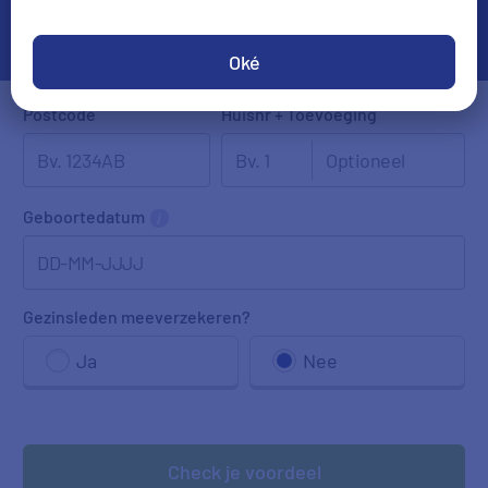
Oké
Postcode
Huisnr + Toevoeging
Geboortedatum
DD-MM-JJJJ
Gezinsleden meeverzekeren?
Ja
Nee
Check je voordeel