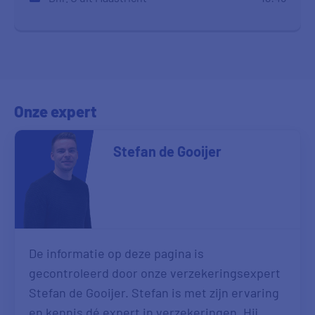
Dhr. R uit Amsterdam
17:28
Dhr. N uit Haarlem
17:27
Mvr. N uit Eindhoven
17:15
Onze expert
Mvr. W uit Maastricht
16:34
Stefan de Gooijer
Dhr. H uit Groningen
16:01
Dhr. F uit Ouderkerk Aan De Amstel
15:27
Dhr. A uit Leidschendam
15:19
Dhr. F uit Krimpen Aan Den Ijssel
15:10
De informatie op deze pagina is
gecontroleerd door onze verzekeringsexpert
Mvr. J uit Burgum
14:00
Stefan de Gooijer. Stefan is met zijn ervaring
en kennis dé expert in verzekeringen. Hij
Dhr. D uit Panningen
13:56