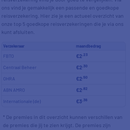
ons vind je gemakkelijk een passende en goedkope
reisverzekering. Hier zie je een actueel overzicht van
onze top 5 goedkope reisverzekeringen die je via ons
kunt afsluiten.
Verzekeraar
maandbedrag
,23
€2
FBTO
,30
€2
Centraal Beheer
,50
€2
OHRA
,82
€2
ABN AMRO
,36
€3
Internationale (de)
* De premies in dit overzicht kunnen verschillen van
de premies die jij te zien krijgt. De premies zijn