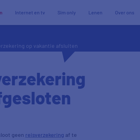
en
Internet en tv
Sim only
Lenen
Over ons
rzekering op vakantie afsluiten
verzekering
afgesloten
esloot geen
reisverzekering
af te