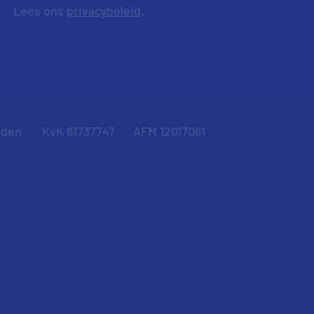
Lees ons
privacybeleid
.
rden
KvK 61737747
AFM 12017061