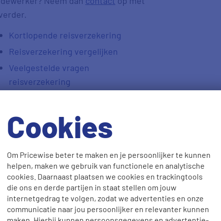
 medewerker? Neem dan
contact
op met
verder.
Kortlopende reisverzekering
Reisverzekering vergelijken
Veelgestelde vragen
reisverzekering
Cookies
Om Pricewise beter te maken en je persoonlijker te kunnen
helpen, maken we gebruik van functionele en analytische
cookies. Daarnaast plaatsen we cookies en trackingtools
die ons en derde partijen in staat stellen om jouw
internetgedrag te volgen, zodat we advertenties en onze
communicatie naar jou persoonlijker en relevanter kunnen
maken. Hierbij kunnen persoonsgegevens en advertentie-