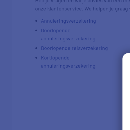
Heb je vragen en wil je advies van een
onze klantenservice. We helpen je graag 
Annuleringsverzekering
Doorlopende
annuleringsverzekering
Doorlopende reisverzekering
Kortlopende
annuleringsverzekering