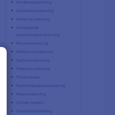
Hondenverzekering
Inboedelverzekering
Kattenverzekering
Kortlopende
annuleringsverzekering
Motorverzekering
Oldtimerverzekering
Opstalverzekering
Pakketverzekering
Private lease
Rechtsbijstandverzekering
Reisverzekering
Schade melden
Scooterverzekering