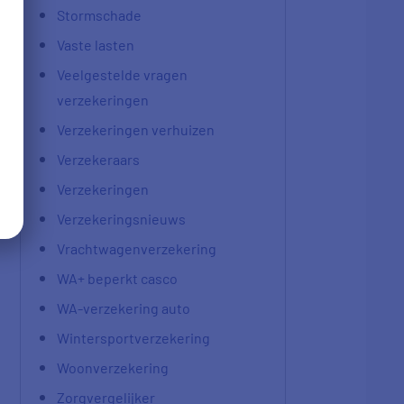
Stormschade
Vaste lasten
Veelgestelde vragen
verzekeringen
Verzekeringen verhuizen
Verzekeraars
Verzekeringen
Verzekeringsnieuws
Vrachtwagenverzekering
WA+ beperkt casco
WA-verzekering auto
Wintersportverzekering
Woonverzekering
Zorgvergelijker