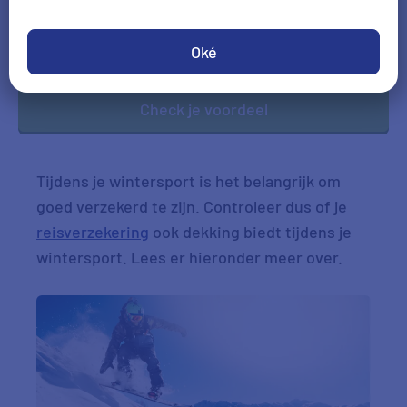
Ja
Nee
Oké
Check je voordeel
Tijdens je wintersport is het belangrijk om
goed verzekerd te zijn. Controleer dus of je
reisverzekering
ook dekking biedt tijdens je
wintersport. Lees er hieronder meer over.