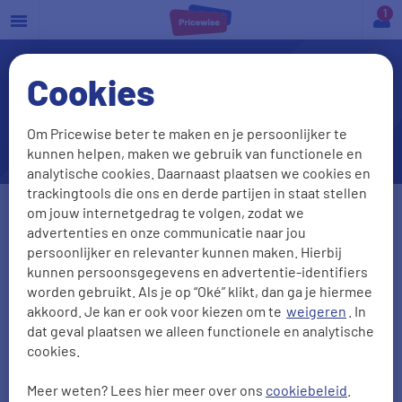
a
Cookies
Is mijn wintersport ook
gedekt onder mijn
Om Pricewise beter te maken en je persoonlijker te
reisverzekering?
kunnen helpen, maken we gebruik van functionele en
analytische cookies. Daarnaast plaatsen we cookies en
trackingtools die ons en derde partijen in staat stellen
om jouw internetgedrag te volgen, zodat we
Postcode
Huisnr + Toevoeging
advertenties en onze communicatie naar jou
persoonlijker en relevanter kunnen maken. Hierbij
kunnen persoonsgegevens en advertentie-identifiers
worden gebruikt. Als je op “Oké” klikt, dan ga je hiermee
Geboortedatum
akkoord. Je kan er ook voor kiezen om te
weigeren
. In
dat geval plaatsen we alleen functionele en analytische
DD-MM-JJJJ
cookies.
Gezinsleden meeverzekeren?
Meer weten? Lees hier meer over ons
cookiebeleid
.