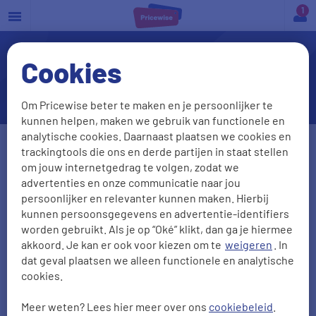
a
Cookies
EHIC (Europese zorgpas):
hoe werkt die?
Om Pricewise beter te maken en je persoonlijker te
kunnen helpen, maken we gebruik van functionele en
analytische cookies. Daarnaast plaatsen we cookies en
Geslacht
trackingtools die ons en derde partijen in staat stellen
om jouw internetgedrag te volgen, zodat we
Man
Vrouw
advertenties en onze communicatie naar jou
persoonlijker en relevanter kunnen maken. Hierbij
Geboortedatum
Postcode
kunnen persoonsgegevens en advertentie-identifiers
worden gebruikt. Als je op “Oké” klikt, dan ga je hiermee
DD-MM-JJJJ
akkoord. Je kan er ook voor kiezen om te
weigeren
. In
dat geval plaatsen we alleen functionele en analytische
cookies.
Gezinsleden
meeverzekeren
?
Ja
Nee
Meer weten? Lees hier meer over ons
cookiebeleid
.