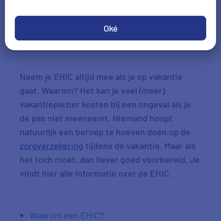
Oké
Check je voordeel
Neem je EHIC altijd mee als je op vakantie
gaat. Waarom? Het kan je veel (meer)
vakantieplezier kosten bij een ongeval als je
de pas niet meeneemt. Niemand hoopt
natuurlijk een beroep te hoeven doen op de
zorgverzekering
tijdens de vakantie. Maar als
het toch moet, dan liever goed voorbereid. Je
vindt hier alle informatie over de EHIC.
Waarom een EHIC?