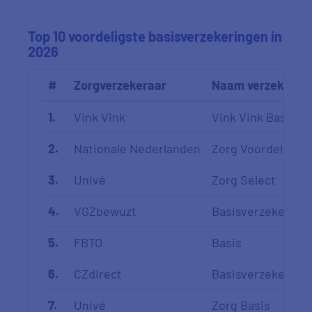
Top 10 voordeligste basisverzekeringen in
2026
#
Zorgverzekeraar
Naam verzekerin
1.
Vink Vink
Vink Vink Basis
2.
Nationale Nederlanden
Zorg Voordelig
3.
Univé
Zorg Select
4.
VGZbewuzt
Basisverzekering
5.
FBTO
Basis
6.
CZdirect
Basisverzekerin
7.
Univé
Zorg Basis