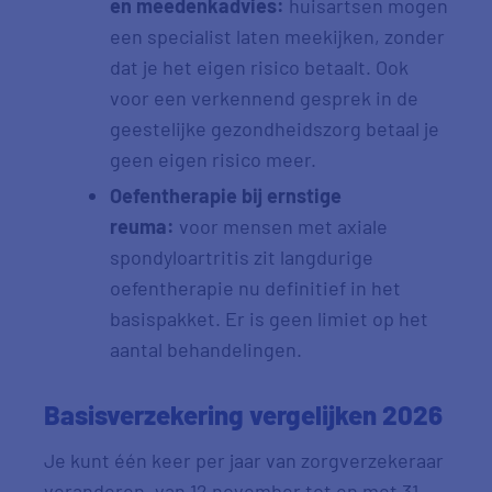
en meedenkadvies:
huisartsen mogen
een specialist laten meekijken, zonder
dat je het eigen risico betaalt. Ook
voor een verkennend gesprek in de
geestelijke gezondheidszorg betaal je
geen eigen risico meer.
Oefentherapie bij ernstige
reuma:
voor mensen met axiale
spondyloartritis zit langdurige
oefentherapie nu definitief in het
basispakket. Er is geen limiet op het
aantal behandelingen.
Basisverzekering vergelijken 2026
Je kunt één keer per jaar van zorgverzekeraar
veranderen, van 12 november tot en met 31