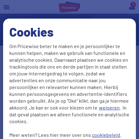
a
Cookies
Basisverzekering
Om Pricewise beter te maken en je persoonlijker te
kunnen helpen, maken we gebruik van functionele en
Geslacht
analytische cookies. Daarnaast plaatsen we cookies en
trackingtools die ons en derde partijen in staat stellen
Man
Vrouw
om jouw internetgedrag te volgen, zodat we
advertenties en onze communicatie naar jou
Geboortedatum
Postcode
persoonlijker en relevanter kunnen maken. Hierbij
kunnen persoonsgegevens en advertentie-identifiers
DD-MM-JJJJ
worden gebruikt. Als je op “Oké” klikt, dan ga je hiermee
akkoord. Je kan er ook voor kiezen om te
weigeren
. In
Gezinsleden
meeverzekeren
?
dat geval plaatsen we alleen functionele en analytische
cookies.
Ja
Nee
Meer weten? Lees hier meer over ons
cookiebeleid
.