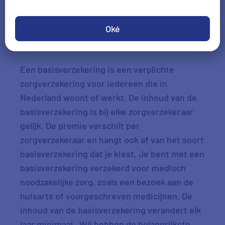
Check je voordeel
Oké
Een basisverzekering is een verplichte
zorgverzekering voor iedereen die in
Nederland woont of werkt. De inhoud van de
basisverzekering is bij elke zorgverzekeraar
gelijk. De premie verschilt per
zorgverzekeraar en hangt ook af van het soort
basisverzekering dat je kiest. Je bent met een
basisverzekering verzekerd voor medisch
noodzakelijke zorg, zoals een bezoek aan de
huisarts of voorgeschreven medicijnen. De
inhoud van de basisverzekering verandert elk
jaar minimaal. Wij hebben de belangrijkste