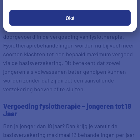
Zit fysiotherapie in de
basisverzekering?
Oké
In 2026 zijn er belangrijke veranderingen
doorgevoerd in de vergoeding van fysiotherapie.
Fysiotherapiebehandelingen worden nu bij veel meer
soorten klachten tot een bepaald maximum vergoed
via de basisverzekering. Dit betekent dat zowel
jongeren als volwassenen beter geholpen kunnen
worden zonder dat zij direct een aanvullende
verzekering hoeven af te sluiten.
Vergoeding fysiotherapie – jongeren tot 18
Jaar
Ben je jonger dan 18 jaar? Dan krijg je vanuit de
basisverzekering maximaal 12 behandelingen per jaar