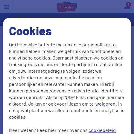
a
Cookies
Fysiotherapie en de
Om Pricewise beter te maken en je persoonlijker te
kunnen helpen, maken we gebruik van functionele en
basisverzekering in
analytische cookies. Daarnaast plaatsen we cookies en
trackingtools die ons en derde partijen in staat stellen
2026
om jouw internetgedrag te volgen, zodat we
advertenties en onze communicatie naar jou
persoonlijker en relevanter kunnen maken. Hierbij
Fysiotherapie speelt een cruciale rol bij het herstel
kunnen persoonsgegevens en advertentie-identifiers
worden gebruikt. Als je op “Oké” klikt, dan ga je hiermee
van blessures, het behandelen van chronische
akkoord. Je kan er ook voor kiezen om te
weigeren
. In
aandoeningen en het verbeteren van mobiliteit. Maar
dat geval plaatsen we alleen functionele en analytische
hoe zit het met de vergoeding van fysiotherapie in de
cookies.
basisverzekering? Wij leggen het hier voor je uit.
Meer weten? Lees hier meer over ons
cookiebeleid
.