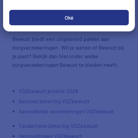
Check je voordeel
Oké
Bewuzt biedt een uitgebreid pakket aan
zorgverzekeringen. Wil je weten of Bewuzt bij
je past? Bekijk dan hieronder welke
zorgverzekeringen Bewuzt te bieden heeft.
VGZbewuzt premie 2026
Basisverzekering VGZbewuzt
Aanvullende verzekeringen VGZbewuzt
Tandartsverzekering VGZbewuzt
Vergoedingen VGZbewuzt