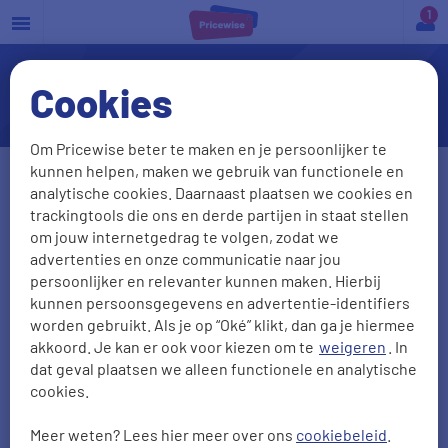
a
Cookies
Bewuzt Zorgverzekering
Om Pricewise beter te maken en je persoonlijker te
kunnen helpen, maken we gebruik van functionele en
Geslacht
analytische cookies. Daarnaast plaatsen we cookies en
trackingtools die ons en derde partijen in staat stellen
Man
Vrouw
om jouw internetgedrag te volgen, zodat we
advertenties en onze communicatie naar jou
Geboortedatum
Postcode
persoonlijker en relevanter kunnen maken. Hierbij
kunnen persoonsgegevens en advertentie-identifiers
DD-MM-JJJJ
worden gebruikt. Als je op “Oké” klikt, dan ga je hiermee
akkoord. Je kan er ook voor kiezen om te
weigeren
. In
Gezinsleden
meeverzekeren
?
dat geval plaatsen we alleen functionele en analytische
cookies.
Ja
Nee
Meer weten? Lees hier meer over ons
cookiebeleid
.