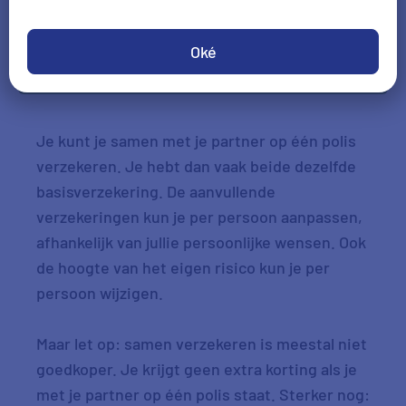
Oké
Check je voordeel
Je kunt je samen met je partner op één polis
verzekeren. Je hebt dan vaak beide dezelfde
basisverzekering. De aanvullende
verzekeringen kun je per persoon aanpassen,
afhankelijk van jullie persoonlijke wensen. Ook
de hoogte van het eigen risico kun je per
persoon wijzigen.
Maar let op: samen verzekeren is meestal niet
goedkoper. Je krijgt geen extra korting als je
met je partner op één polis staat. Sterker nog: