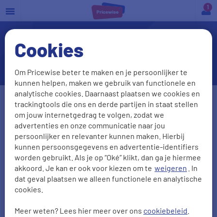
a
Cookies
Is samen verzekeren
goedkoper?
Om Pricewise beter te maken en je persoonlijker te
kunnen helpen, maken we gebruik van functionele en
analytische cookies. Daarnaast plaatsen we cookies en
Geslacht
trackingtools die ons en derde partijen in staat stellen
om jouw internetgedrag te volgen, zodat we
Man
Vrouw
advertenties en onze communicatie naar jou
persoonlijker en relevanter kunnen maken. Hierbij
Geboortedatum
Postcode
kunnen persoonsgegevens en advertentie-identifiers
worden gebruikt. Als je op “Oké” klikt, dan ga je hiermee
DD-MM-JJJJ
akkoord. Je kan er ook voor kiezen om te
weigeren
. In
dat geval plaatsen we alleen functionele en analytische
cookies.
Gezinsleden
meeverzekeren
?
Ja
Nee
Meer weten? Lees hier meer over ons
cookiebeleid
.