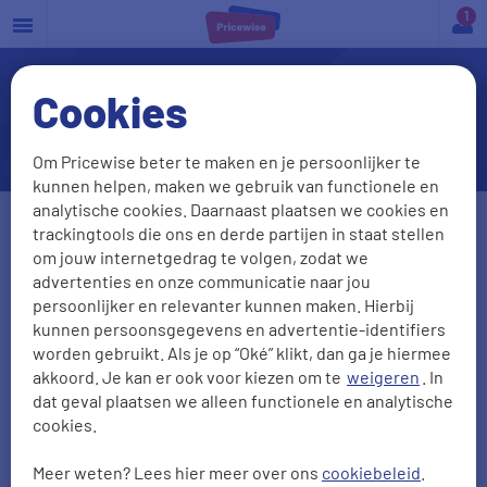
a
Cookies
Kan ik collectiviteitskorting
via Pricewise krijgen?
Om Pricewise beter te maken en je persoonlijker te
kunnen helpen, maken we gebruik van functionele en
analytische cookies. Daarnaast plaatsen we cookies en
Geslacht
trackingtools die ons en derde partijen in staat stellen
om jouw internetgedrag te volgen, zodat we
Man
Vrouw
advertenties en onze communicatie naar jou
persoonlijker en relevanter kunnen maken. Hierbij
Geboortedatum
Postcode
kunnen persoonsgegevens en advertentie-identifiers
worden gebruikt. Als je op “Oké” klikt, dan ga je hiermee
DD-MM-JJJJ
akkoord. Je kan er ook voor kiezen om te
weigeren
. In
dat geval plaatsen we alleen functionele en analytische
cookies.
Gezinsleden
meeverzekeren
?
Ja
Nee
Meer weten? Lees hier meer over ons
cookiebeleid
.