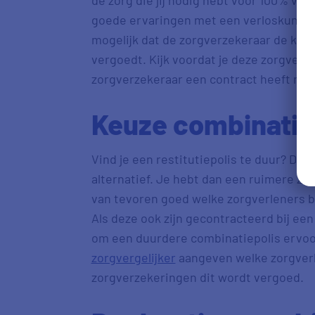
goede ervaringen met een verloskundige
mogelijk dat de zorgverzekeraar de kos
vergoedt. Kijk voordat je deze zorgverze
zorgverzekeraar een contract heeft met
Keuze combinatie
Vind je een restitutiepolis te duur? Dan
alternatief. Je hebt dan een ruimere zo
van tevoren goed welke zorgverleners bij
Als deze ook zijn gecontracteerd bij een
om een duurdere combinatiepolis ervoor 
zorgvergelijker
aangeven welke zorgverlen
zorgverzekeringen dit wordt vergoed.