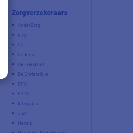
Zorgverzekeraars
AnderZorg
a.s.r.
CZ
CZdirect
De Friesland
De Christelijke
DSW
FBTO
Interpolis
Just
Menzis
Nationale-Nederlanden