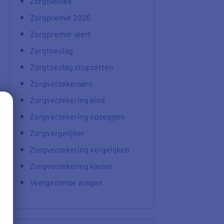
Zorgnieuws
Zorgpremie 2026
Zorgpremie-alert
Zorgtoeslag
Zorgtoeslag stopzetten
Zorgverzekeraars
Zorgverzekering kind
Zorgverzekering opzeggen
Zorgvergelijker
Zorgverzekering vergelijken
Zorgverzekering kiezen
Veelgestelde vragen