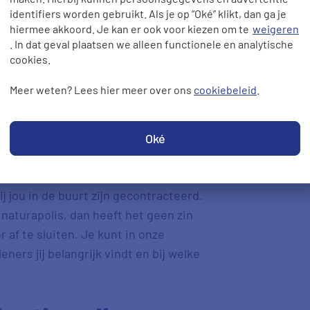
identifiers worden gebruikt. Als je op “Oké” klikt, dan ga je
. Met een combinatiepolis is het
hiermee akkoord. Je kan er ook voor kiezen om te
weigeren
ten van deze verloskundige niet 100%
. In dat geval plaatsen we alleen functionele en analytische
kering afsluit eerst even of de
cookies.
 de verloskundige.
Meer weten? Lees hier meer over ons
cookiebeleid
.
polis
Oké
 is een combinatiepolis een goed
rgkeuze dan bij een
naturapolis
. Check
 jou in de buurt zijn gecontracteerd.
 naturapolis, dan heeft het geen zin
af te sluiten. Je kunt in onze
ers jij belangrijk vindt en bij welke