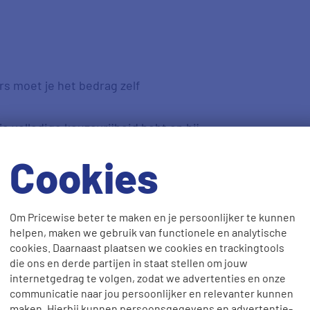
s moet je het bedrag zelf
e volledige keuzevrijheid hebt en bij
Cookies
en naturapolis.
 combinatiepolis
Om Pricewise beter te maken en je persoonlijker te kunnen
helpen, maken we gebruik van functionele en analytische
cookies. Daarnaast plaatsen we cookies en trackingtools
tutie in de combinatiepolis vind je
die ons en derde partijen in staat stellen om jouw
gverzekering. Wij raden je aan om,
internetgedrag te volgen, zodat we advertenties en onze
eerst te kijken of de zorgverzekeraar
communicatie naar jou persoonlijker en relevanter kunnen
maken. Hierbij kunnen persoonsgegevens en advertentie-
goedt. Stel, je bent zwanger en hebt