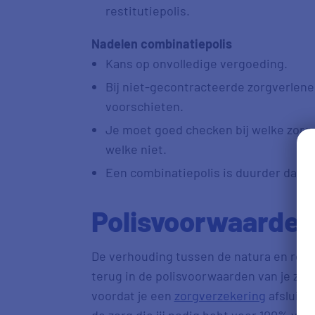
restitutiepolis.
Nadelen combinatiepolis
Kans op onvolledige vergoeding.
Bij niet-gecontracteerde zorgverlener
voorschieten.
Je moet goed checken bij welke zorg j
welke niet.
Een combinatiepolis is duurder dan e
Polisvoorwaarden
De verhouding tussen de natura en resti
terug in de polisvoorwaarden van je zor
voordat je een
zorgverzekering
afsluit, 
de zorg die jij nodig hebt voor 100% ver