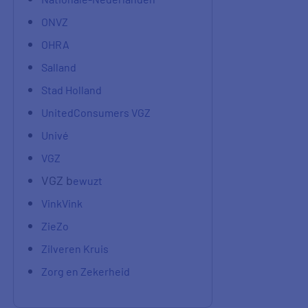
ONVZ
OHRA
Salland
Stad Holland
UnitedConsumers VGZ
Univé
VGZ
VGZ b
ewuzt
VinkVink
ZieZo
Zilveren Kruis
Zorg en Zekerheid