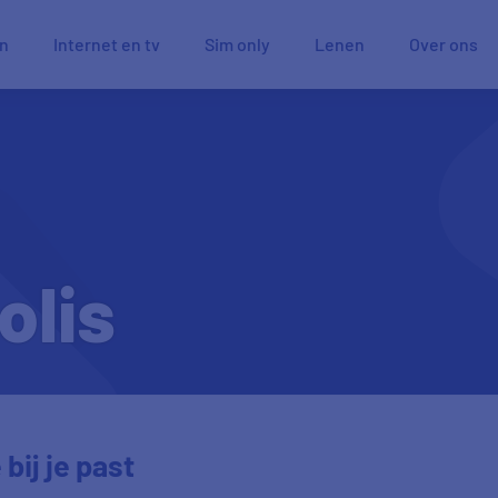
en
Internet en tv
Sim only
Lenen
Over ons
olis
bij je past