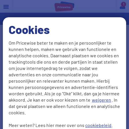
a
Cookies
Vergoeding voor
Om Pricewise beter te maken en je persoonlijker te
kunnen helpen, maken we gebruik van functionele en
kinderopvang in
analytische cookies. Daarnaast plaatsen we cookies en
trackingtools die ons en derde partijen in staat stellen
2026
om jouw internetgedrag te volgen, zodat we
advertenties en onze communicatie naar jou
persoonlijker en relevanter kunnen maken. Hierbij
Kinderopvang wordt in Nederland niet vergoed via de
kunnen persoonsgegevens en advertentie-identifiers
worden gebruikt. Als je op “Oké” klikt, dan ga je hiermee
zorgverzekering, maar via de kinderopvangtoeslag.
akkoord. Je kan er ook voor kiezen om te
weigeren
. In
Dit is een bijdrage van de overheid om werkende
dat geval plaatsen we alleen functionele en analytische
ouders te helpen met de kosten van kinderopvang.
cookies.
Ook in 2026 blijft dit systeem bestaan. De plannen
Meer weten? Lees hier meer over ons
cookiebeleid
.
voor bijna gratis kinderopvang zijn uitgesteld tot op