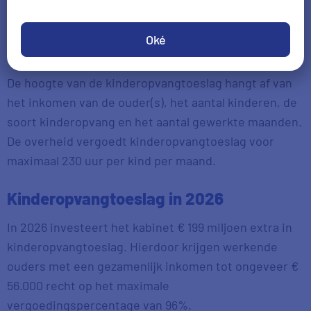
zijn minst 2027.
Oké
Hoe werkt kinderopvangtoeslag?
De hoogte van de kinderopvangtoeslag hangt af van
het inkomen van de ouder(s), het aantal kinderen, de
soort kinderopvang en het aantal gewerkte maanden.
De overheid vergoedt kinderopvangtoeslag voor
maximaal 230 uur per kind per maand.
Kinderopvangtoeslag in 2026
In 2026 investeert het kabinet € 199 miljoen extra in
kinderopvangtoeslag. Hierdoor krijgen werkende
ouders met een gezamenlijk inkomen tot ongeveer €
56.000 recht op het maximale
vergoedingspercentage van 96%.