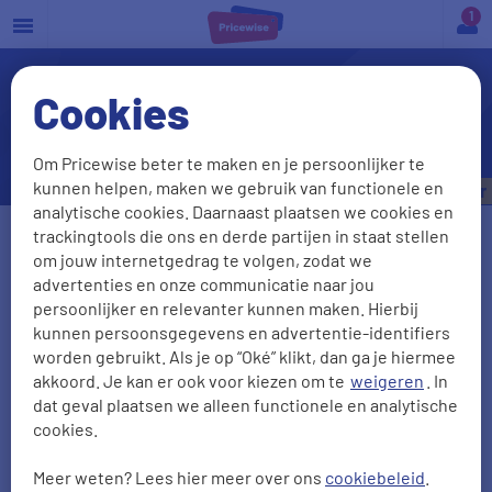
a
Cookies
WA+ verzekering afsluiten?
Check onze beste deals
Om Pricewise beter te maken en je persoonlijker te
kunnen helpen, maken we gebruik van functionele en
Bespaar tot
€535,- per jaar
analytische cookies. Daarnaast plaatsen we cookies en
trackingtools die ons en derde partijen in staat stellen
Vul je kenteken in
om jouw internetgedrag te volgen, zodat we
advertenties en onze communicatie naar jou
persoonlijker en relevanter kunnen maken. Hierbij
kunnen persoonsgegevens en advertentie-identifiers
Kenteken onbekend
worden gebruikt. Als je op “Oké” klikt, dan ga je hiermee
akkoord. Je kan er ook voor kiezen om te
weigeren
. In
Postcode
Huisnr + Toevoeging
dat geval plaatsen we alleen functionele en analytische
cookies.
Meer weten? Lees hier meer over ons
cookiebeleid
.