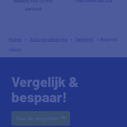
dankzij ons ruime
aanbod
Home
»
Autoverzekering
»
Dekking
»
Beperkt
casco
Vergelijk &
bespaar!
Naar de vergelijker