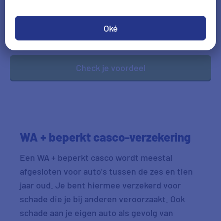
Geboortedatum
DD-MM-JJJJ
Oké
*Gegevens hoofdbestuurder
Check je voordeel
WA + beperkt casco-verzekering
Een WA + beperkt casco wordt meestal
afgesloten voor auto's tussen de zes en tien
jaar oud. Je bent hiermee verzekerd voor
schade die je bij anderen veroorzaakt. Ook
schade aan je eigen auto als gevolg van