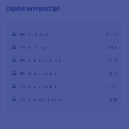
Zojuist
overgestapt
Mvr. S uit Zwolle
22:43
Dhr. R uit Joure
22:04
Mvr. E uit Krommenie
21:26
Mvr. H uit Zaandam
19:25
Dhr. E uit Zaandam
16:17
Dhr. D uit Amsterdam
16:09
Dhr. F uit Nieuw-Beijerland
15:34
Dhr. J uit Apeldoorn
13:50