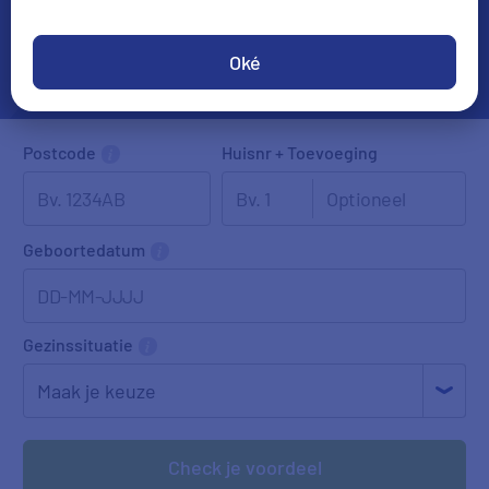
Oké
Postcode
Huisnr + Toevoeging
Geboortedatum
DD-MM-JJJJ
Gezinssituatie
Check je voordeel