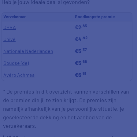
Heb je jouw ideale deal al gevonden?
Verzekeraar
Goedkoopste premie
,85
€2
OHRA
,42
€4
Univé
,37
€5
Nationale Nederlanden
,68
€5
Goudse (de)
,51
€6
Avéro Achmea
* De premies in dit overzicht kunnen verschillen van
de premies die jij te zien krijgt. De premies zijn
namelijk afhankelijk van je persoonlijke situatie, je
geselecteerde dekking en het aanbod van de
verzekeraars.