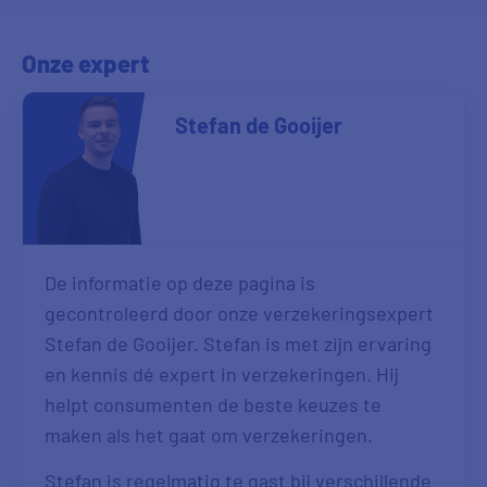
Dhr. M uit Eindhoven
13:33
Onze expert
Dhr. P uit Kudelstaart
13:04
Stefan de Gooijer
Dhr. N uit Schiedam
12:51
Dhr. M uit Utrecht
12:42
Dhr. J uit Veenendaal
12:38
Dhr. M uit 'S-Gravenhage
12:36
De informatie op deze pagina is
gecontroleerd door onze verzekeringsexpert
Dhr. M uit Apeldoorn
10:19
Stefan de Gooijer. Stefan is met zijn ervaring
en kennis dé expert in verzekeringen. Hij
Dhr. H uit Franeker
08:37
helpt consumenten de beste keuzes te
Mvr. J uit Burgum
00:01
maken als het gaat om verzekeringen.
Stefan is regelmatig te gast bij verschillende