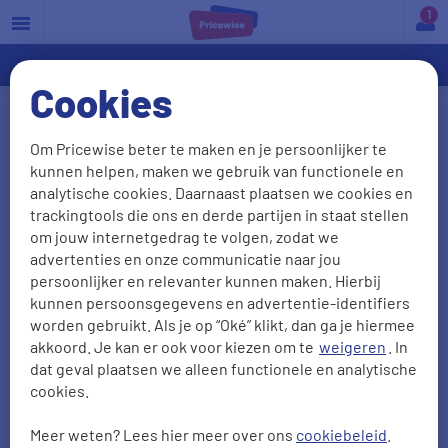
a
Cookies
OHRA woonverzekering
Om Pricewise beter te maken en je persoonlijker te
kunnen helpen, maken we gebruik van functionele en
Je huis is misschien wel de belangrijkste plek die
analytische cookies. Daarnaast plaatsen we cookies en
je hebt. Dit wil je natuurlijk zo goed mogelijk
trackingtools die ons en derde partijen in staat stellen
verzekeren. Dat doe je met een
woonverzekering
.
om jouw internetgedrag te volgen, zodat we
advertenties en onze communicatie naar jou
Op deze pagina vind je meer informatie over de
persoonlijker en relevanter kunnen maken. Hierbij
OHRA woonverzekeringen.
kunnen persoonsgegevens en advertentie-identifiers
worden gebruikt. Als je op “Oké” klikt, dan ga je hiermee
akkoord. Je kan er ook voor kiezen om te
weigeren
. In
dat geval plaatsen we alleen functionele en analytische
cookies.
Meer weten? Lees hier meer over ons
cookiebeleid
.