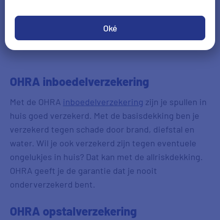
Oké
Vergelijk alle woonverzekeringen
OHRA inboedelverzekering
Met de OHRA
inboedelverzekering
zijn je spullen in
huis goed verzekerd. Met de basisdekking ben je
verzekerd tegen schade door brand, diefstal en
water. Wil je ook verzekerd zijn tegen eventuele
ongelukjes in huis? Dat kan met de allriskdekking.
OHRA geeft je de garantie dat je nooit
onderverzekerd bent.
OHRA opstalverzekering