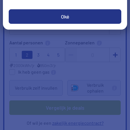
Huidige leverancier
Oké
Aantal personen
Zonnepanelen
0
1
2
3
4
5
2000
kWh/jr
950
m3/jr
Ik heb geen gas
Verbruik
Verbruik zelf invullen
ophalen
Vergelijk je deals
Of wil je een
zakelijk energiecontract?