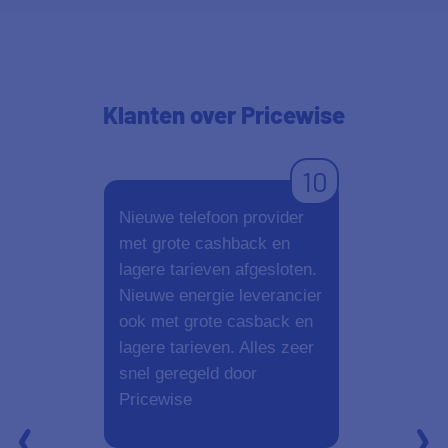
Klanten
over Pricewise
10
Nieuwe telefoon provider
Fijn ervari
met grote cashback en
alles wordt 
lagere tarieven afgesloten.
bent zo klaa
Nieuwe energie leverancier
ook met grote casback en
lagere tarieven. Alles zeer
snel geregeld door
Pricewise
Aanbevelen