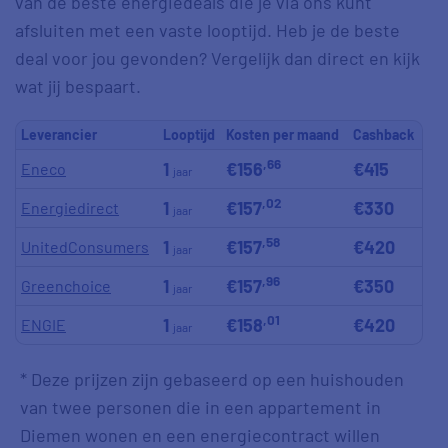
van de beste energiedeals die je via ons kunt
afsluiten met een vaste looptijd. Heb je de beste
deal voor jou gevonden? Vergelijk dan direct en kijk
wat jij bespaart.
Leverancier
Looptijd
Kosten per maand
Cashback
,66
1
€156
€415
Eneco
jaar
,02
1
€157
€330
Energiedirect
jaar
,58
1
€157
€420
UnitedConsumers
jaar
,96
1
€157
€350
Greenchoice
jaar
,01
1
€158
€420
ENGIE
jaar
* Deze prijzen zijn gebaseerd op een huishouden
van twee personen die in een appartement in
Diemen wonen en een energiecontract willen