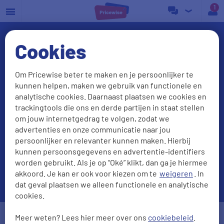
a
Cookies
Om Pricewise beter te maken en je persoonlijker te
kunnen helpen, maken we gebruik van functionele en
Goedkoopste
analytische cookies. Daarnaast plaatsen we cookies en
energieleverancier?
Check onze
trackingtools die ons en derde partijen in staat stellen
beste deals
om jouw internetgedrag te volgen, zodat we
advertenties en onze communicatie naar jou
persoonlijker en relevanter kunnen maken. Hierbij
kunnen persoonsgegevens en advertentie-identifiers
worden gebruikt. Als je op “Oké” klikt, dan ga je hiermee
akkoord. Je kan er ook voor kiezen om te
weigeren
. In
dat geval plaatsen we alleen functionele en analytische
cookies.
Postcode
Huisnr. + Toev.
Meer weten? Lees hier meer over ons
cookiebeleid
.