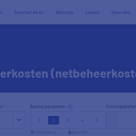
n
Internet en tv
Sim only
Lenen
Over ons
eerkosten (netbeheerkost
er
Aantal personen
Zonnepanele
1
2
3
4
5
2000
kWh/jr
950
m3/jr