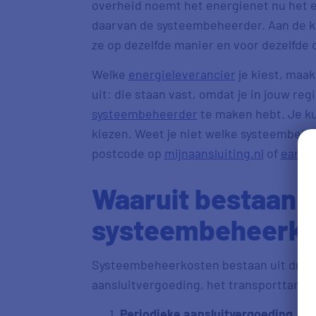
overheid noemt het energienet nu het 
daarvan de systeembeheerder. Aan de kos
ze op dezelfde manier en voor dezelfde 
Welke
energieleverancier
je kiest, maa
uit: die staan vast, omdat je in jouw regi
systeembeheerder
te maken hebt. Je ku
kiezen. Weet je niet welke systeembehee
postcode op
mijnaansluiting.nl
of
eanco
Waaruit bestaan
systeembeheerko
Systeembeheerkosten bestaan uit drie 
aansluitvergoeding, het transporttarief
Periodieke aansluitvergoeding