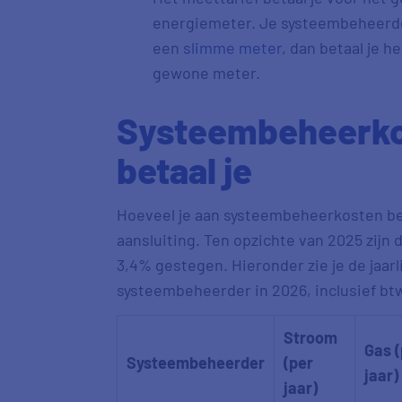
energiemeter. Je systeembeheerder
een
slimme meter
, dan betaal je h
gewone meter.
Systeembeheerkos
betaal je
Hoeveel je aan systeembeheerkosten beta
aansluiting. Ten opzichte van 2025 zijn
3,4% gestegen. Hieronder zie je de jaar
systeembeheerder in 2026, inclusief bt
Stroom
Gas (
Systeembeheerder
(per
jaar)
jaar)