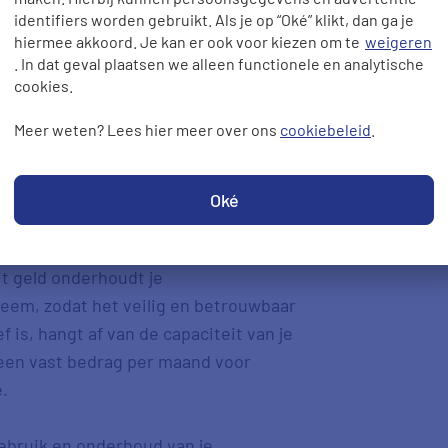
identifiers worden gebruikt. Als je op “Oké” klikt, dan ga je
r het in stand houden van je
hiermee akkoord. Je kan er ook voor kiezen om te
weigeren
nt & Markt (ACM) stelt de hoogte
. In dat geval plaatsen we alleen functionele en analytische
lt per systeembeheerder. Heb je een
cookies.
beeld bij een nieuwbouwwoning? Dan
Meer weten? Lees hier meer over ons
cookiebeleid
.
ij. Die betaal je één keer, los van dit
Oké
 capaciteitstarief en een
e voor het transport van stroom en
dit geld onderhoudt je
eem, zodat het veilig en betrouwbaar
f is, hangt af van de capaciteit van je
s een vast bedrag per maand voor
.
gebruik en onderhoud van je