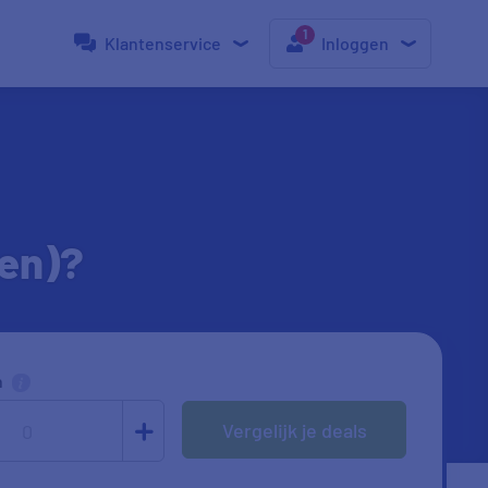
Klantenservice
Inloggen
en)?
n
Vergelijk je deals
0