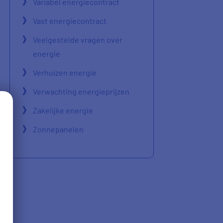
Variabel energiecontract
Vast energiecontract
Veelgestelde vragen over
energie
Verhuizen energie
Verwachting energieprijzen
Zakelijke energie
Zonnepanelen