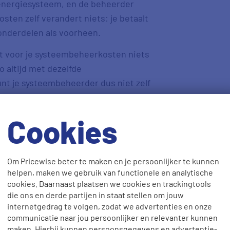
energiesysteem, en de beheerder
ten zelf verandert niets: je betaalt
onderdelen als voorheen.
kt voor je systeembeheerkosten niets
o altijd met dezelfde
nt je systeembeheerder dus niet zelf
rder bij jouw adres hoort? Check je
deboek.nl
.
Cookies
sten?
Om Pricewise beter te maken en je persoonlijker te kunnen
helpen, maken we gebruik van functionele en analytische
cookies. Daarnaast plaatsen we cookies en trackingtools
onderdelen: de periodieke
die ons en derde partijen in staat stellen om jouw
 en het meettarief.
internetgedrag te volgen, zodat we advertenties en onze
communicatie naar jou persoonlijker en relevanter kunnen
maken. Hierbij kunnen persoonsgegevens en advertentie-