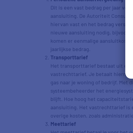
Dit is een vast bedrag per jaar voo
aansluiting. De Autoriteit Consume
hiervan vast en het bedrag verschi
nieuwe aansluiting nodig, bijvoor
komen er eenmalige aansluitkosten b
jaarlijkse bedrag.
Transporttarief
Het transporttarief bestaat uit een
vastrechttarief. Je betaalt hierme
gas naar je woning of bedrijf. Met 
systeembeheerder het energiesyst
blijft. Hoe hoog het capaciteitstarie
aansluiting. Het vastrechttarief i
overige kosten, zoals administratie
Meettarief
Het meettarief betaal je voor het 