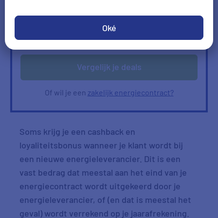
Ik heb geen gas
Oké
Verbruik
Verbruik zelf invullen
ophalen
Vergelijk je deals
Of wil je een
zakelijk energiecontract?
Soms krijg je een
cashback en
loyaliteitsbonus
wanneer je klant wordt bij
een nieuwe energieleverancier. Dit is een
vast bedrag dat meestal aan het eind van je
energiecontract wordt uitgekeerd door je
energieleverancier, of (en dat is meestal het
geval) wordt verrekend op je jaarafrekening.