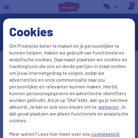
a
Cookies
Cashback en loyaliteitsbonus
Om Pricewise beter te maken en je persoonlijker te
kunnen helpen, maken we gebruik van functionele en
Postcode
Huisnr. + Toev.
analytische cookies. Daarnaast plaatsen we cookies en
trackingtools die ons en derde partijen in staat stellen
om jouw internetgedrag te volgen, zodat we
advertenties en onze communicatie naar jou
Huidige leverancier
persoonlijker en relevanter kunnen maken. Hierbij
kunnen persoonsgegevens en advertentie-identifiers
worden gebruikt. Als je op “Oké” klikt, dan ga je hiermee
akkoord. Je kan er ook voor kiezen om te
weigeren
. In
Aantal personen
Zonnepanelen
dat geval plaatsen we alleen functionele en analytische
cookies.
0
1
2
3
4
5
Meer weten? Lees hier meer over ons
cookiebeleid
.
2000
kWh/jr
950
m3/jr