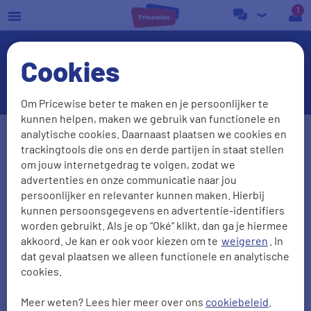
a
Cookies
KWh-prijs
Om Pricewise beter te maken en je persoonlijker te
kunnen helpen, maken we gebruik van functionele en
Postcode
Huisnr. + Toev.
analytische cookies. Daarnaast plaatsen we cookies en
trackingtools die ons en derde partijen in staat stellen
om jouw internetgedrag te volgen, zodat we
advertenties en onze communicatie naar jou
Huidige leverancier
persoonlijker en relevanter kunnen maken. Hierbij
kunnen persoonsgegevens en advertentie-identifiers
worden gebruikt. Als je op “Oké” klikt, dan ga je hiermee
akkoord. Je kan er ook voor kiezen om te
weigeren
. In
Aantal personen
Zonnepanelen
dat geval plaatsen we alleen functionele en analytische
cookies.
0
1
2
3
4
5
Meer weten? Lees hier meer over ons
cookiebeleid
.
2000
kWh/jr
950
m3/jr