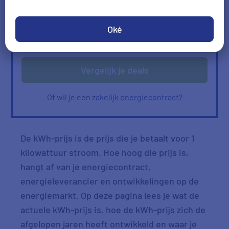
Ik heb geen gas
Oké
Verbruik
Verbruik zelf invullen
ophalen
Vergelijk je deals
Of wil je een
zakelijk energiecontract?
De kWh-prijs is de prijs die je betaalt voor 1
kilowattuur stroom. Hoe hoog die prijs is,
hangt af van je energiecontract,
energieleverancier en ontwikkelingen op de
energiemarkt. Op deze pagina lees je wat de
actuele kWh-prijs is, hoe de kWh-prijs zich de
afgelopen jaren heeft ontwikkeld en waar je