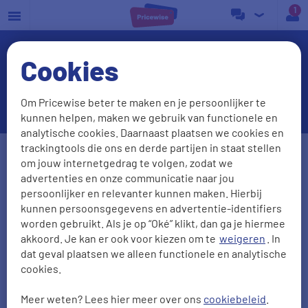
a
Cookies
Verwachting energieprijzen
2026
Om Pricewise beter te maken en je persoonlijker te
kunnen helpen, maken we gebruik van functionele en
analytische cookies. Daarnaast plaatsen we cookies en
Postcode
Huisnr. + Toev.
trackingtools die ons en derde partijen in staat stellen
om jouw internetgedrag te volgen, zodat we
advertenties en onze communicatie naar jou
persoonlijker en relevanter kunnen maken. Hierbij
Huidige leverancier
kunnen persoonsgegevens en advertentie-identifiers
worden gebruikt. Als je op “Oké” klikt, dan ga je hiermee
akkoord. Je kan er ook voor kiezen om te
weigeren
. In
dat geval plaatsen we alleen functionele en analytische
Aantal personen
Zonnepanelen
cookies.
0
1
2
3
4
5
Meer weten? Lees hier meer over ons
cookiebeleid
.