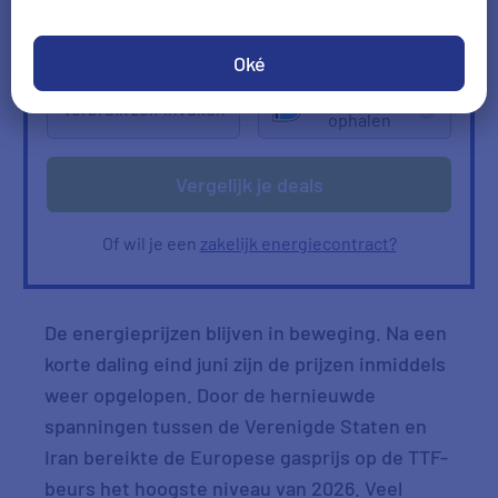
2000
kWh/jr
950
m3/jr
Ik heb geen gas
Oké
Verbruik
Verbruik zelf invullen
ophalen
Vergelijk je deals
Of wil je een
zakelijk energiecontract?
De energieprijzen blijven in beweging. Na een
korte daling eind juni zijn de prijzen inmiddels
weer opgelopen. Door de hernieuwde
spanningen tussen de Verenigde Staten en
Iran bereikte de Europese gasprijs op de TTF-
beurs het hoogste niveau van 2026. Veel