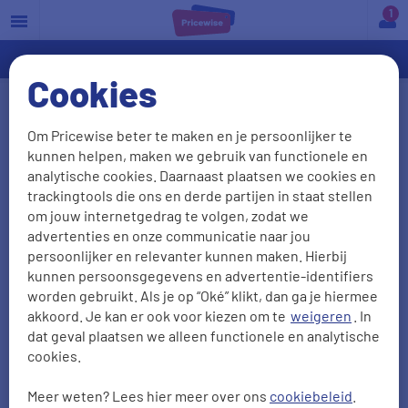
a
Cookies
Verzekering
Om Pricewise beter te maken en je persoonlijker te
kunnen helpen, maken we gebruik van functionele en
Bij ons vergelijk je verzekeringen en vind je heel
analytische cookies. Daarnaast plaatsen we cookies en
goede deals. We proberen het je zo eenvoudig
trackingtools die ons en derde partijen in staat stellen
mogelijk te maken om elk soort verzekering te
om jouw internetgedrag te volgen, zodat we
advertenties en onze communicatie naar jou
vergelijken. Omdat wij het zonde vinden als jij
persoonlijker en relevanter kunnen maken. Hierbij
onnodig te veel premie betaalt voor je
kunnen persoonsgegevens en advertentie-identifiers
verzekeringen. Wij vertellen je welke verzekeringen
worden gebruikt. Als je op “Oké” klikt, dan ga je hiermee
je bij ons kunt vergelijken, hoe je bij ons de
akkoord. Je kan er ook voor kiezen om te
weigeren
. In
dat geval plaatsen we alleen functionele en analytische
goedkoopste verzekering vindt en hoe
cookies.
overstappen werkt.
Meer weten? Lees hier meer over ons
cookiebeleid
.