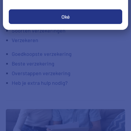
Verzekeringen
Oké
Alle verzekeringen vergelijken
Soorten verzekeringen
Verzekeren
Goedkoopste verzekering
Beste verzekering
Overstappen verzekering
Heb je extra hulp nodig?