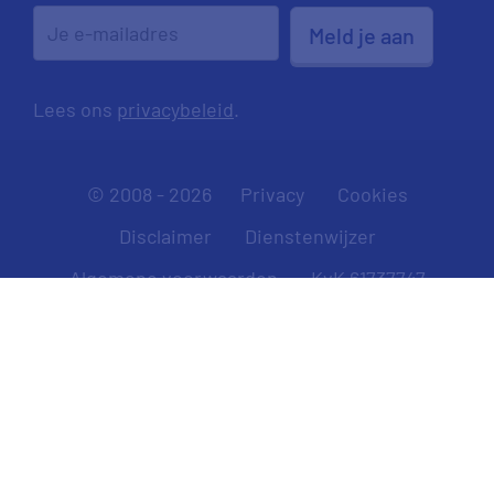
Meld je aan
Lees ons
privacybeleid
.
© 2008 - 2026
Privacy
Cookies
Disclaimer
Dienstenwijzer
Algemene voorwaarden
KvK 61737747
AFM 12017061
Toon servicecode