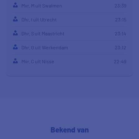
Mvr. M uit Swalmen
23:39
Dhr. I uit Utrecht
23:15
Dhr. S uit Maastricht
23:14
Dhr. G uit Werkendam
23:12
Mvr. C uit Nisse
22:49
Mvr. J uit Valkenswaard
22:34
Mvr. S uit Heerlen
22:32
Dhr. J uit Exmorra
22:15
Dhr. T uit Midsland
22:09
Bekend van
Dhr. A uit Drachten
22:06