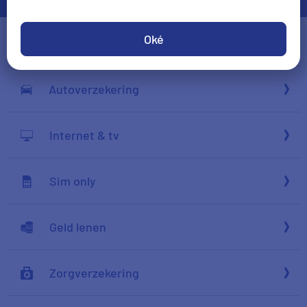
Oké
Energie
e
Autoverzekering
c
Internet & tv
o
Sim only

Geld lenen
Y
Zorgverzekering
z