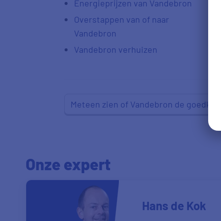
Energieprijzen van Vandebron
Overstappen van of naar
Vandebron
Vandebron verhuizen
Meteen zien of Vandebron de goedkoo
Onze expert
Hans de Kok