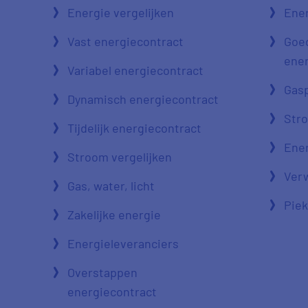
Energie vergelijken
Ener
Vast energiecontract
Goe
ener
Variabel energiecontract
Gasp
Dynamisch energiecontract
Str
Tijdelijk energiecontract
Ener
Stroom vergelijken
Verw
Gas, water, licht
Piek
Zakelijke energie
Energieleveranciers
Overstappen
energiecontract