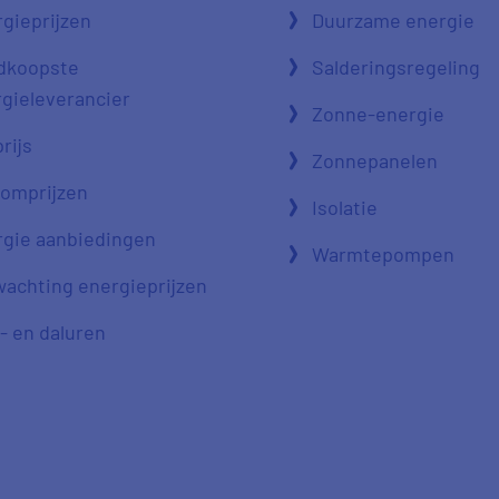
gieprijzen
Duurzame energie
dkoopste
Salderingsregeling
gieleverancier
Zonne-energie
rijs
Zonnepanelen
oomprijzen
Isolatie
gie aanbiedingen
Warmtepompen
achting energieprijzen
- en daluren