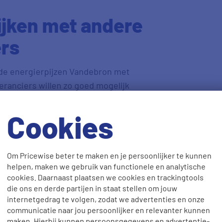
ijken met andere
ers
n de energierpijzen Vandebron met
ranciers willen zo goed mogelijk
 Ze geven daarom regelmatig extra
veel geld besparen! Maak gebruik van
Cookies
ergietarieven van Vandebron in één
 eenvoudig. Bovendien kun je
on vergelijken met die van andere
Om Pricewise beter te maken en je persoonlijker te kunnen
helpen, maken we gebruik van functionele en analytische
cookies. Daarnaast plaatsen we cookies en trackingtools
die ons en derde partijen in staat stellen om jouw
ron
internetgedrag te volgen, zodat we advertenties en onze
communicatie naar jou persoonlijker en relevanter kunnen
maken. Hierbij kunnen persoonsgegevens en advertentie-