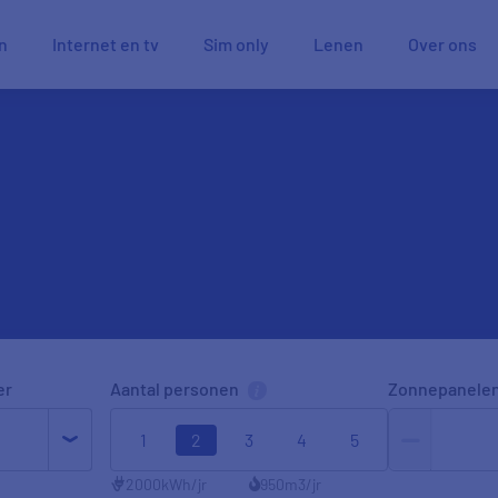
n
Internet en tv
Sim only
Lenen
Over ons
er
Aantal personen
Zonnepanele
1
2
3
4
5
2000
kWh/jr
950
m3/jr