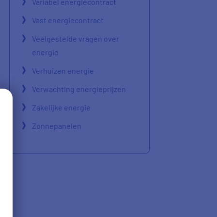
Variabel energiecontract
Vast energiecontract
Veelgestelde vragen over
energie
Verhuizen energie
Verwachting energieprijzen
Zakelijke energie
Zonnepanelen