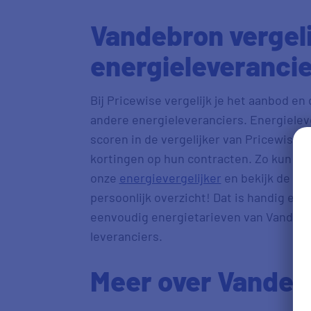
Vandebron vergel
energieleveranci
Bij Pricewise vergelijk je het aanbod e
andere energieleveranciers. Energieleve
scoren in de vergelijker van Pricewise.
kortingen op hun contracten. Zo kun je 
onze
energievergelijker
en bekijk de en
persoonlijk overzicht! Dat is handig en
eenvoudig energietarieven van Vandebr
leveranciers.
Meer over Vandeb