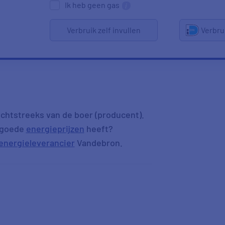
Ik heb geen gas
Verbruik zelf invullen
Verbru
chtstreeks van de boer (producent).
n goede
energieprijzen
heeft?
energieleverancier
Vandebron.