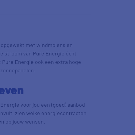
is opgewekt met windmolens en
de stroom van Pure Energie écht
t Pure Energie ook een extra hoge
 zonnepanelen.
ieven
e Energie voor jou een (goed) aanbod
s invult, zien welke energiecontracten
ten op jouw wensen.