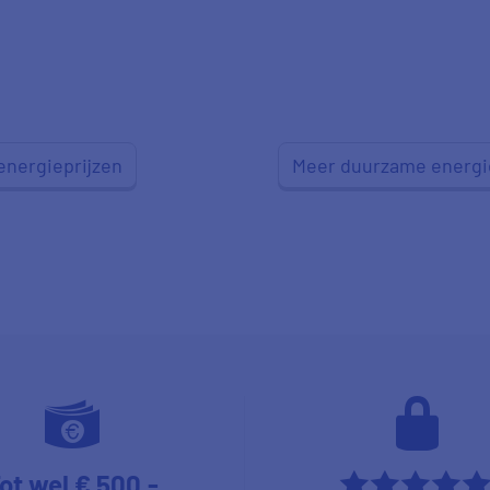
energieprijzen
Meer duurzame energi
ot wel € 500,-
****