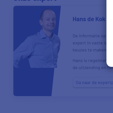
Hans de Kok
De informatie op de
expert in vaste las
keuzes te maken.
Hans is regelmatig t
de uitzending en heef
Ga naar de expert