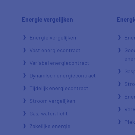
Energie vergelijken
Energi
Energie vergelijken
Ener
Vast energiecontract
Goe
ener
Variabel energiecontract
Gasp
Dynamisch energiecontract
Str
Tijdelijk energiecontract
Ener
Stroom vergelijken
Verw
Gas, water, licht
Piek
Zakelijke energie