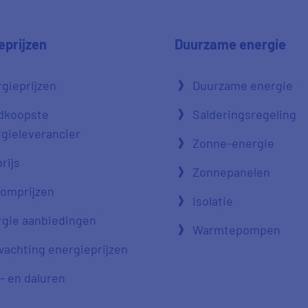
eprijzen
Duurzame energie
gieprijzen
Duurzame energie
dkoopste
Salderingsregeling
gieleverancier
Zonne-energie
rijs
Zonnepanelen
oomprijzen
Isolatie
gie aanbiedingen
Warmtepompen
achting energieprijzen
- en daluren