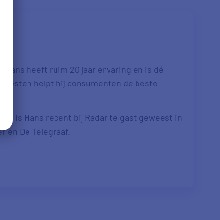
 Hans heeft ruim 20 jaar ervaring en is dé
re kosten helpt hij consumenten de beste
. Zo is Hans recent bij Radar te gast geweest in
er en De Telegraaf.