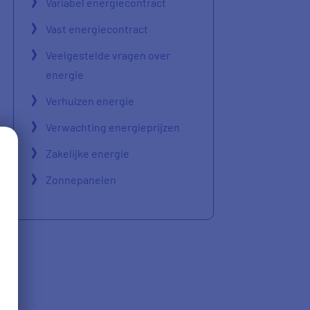
Variabel energiecontract
Vast energiecontract
Veelgestelde vragen over
energie
Verhuizen energie
Verwachting energieprijzen
Zakelijke energie
Zonnepanelen