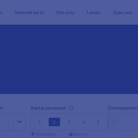
n
Internet en tv
Sim only
Lenen
Over ons
er
Aantal personen
Zonnepanele
1
2
3
4
5
2000
kWh/jr
950
m3/jr