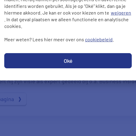
identifiers worden gebruikt. Als je op “Oké” klikt, dan ga je
hiermee akkoord. Je kan er ook voor kiezen om te
weigeren
. In dat geval plaatsen we alleen functionele en analytische
cookies.
Meer weten? Lees hier meer over ons
cookiebeleid
.
ze pagina is gecontroleerd door onze expert Hans de Kok.
ten. Met zijn kennis over energie, verzekeringen en ande
Oké
e gast bij verschillende media om zijn expertise te delen
t hij zijn visie als expert gedeeld bij o.a. Business Insid
pagina