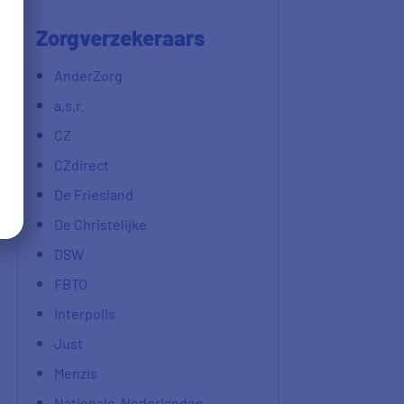
Zorgverzekeraars
AnderZorg
a.s.r.
CZ
CZdirect
De Friesland
De Christelijke
DSW
FBTO
Interpolis
Just
Menzis
Nationale-Nederlanden