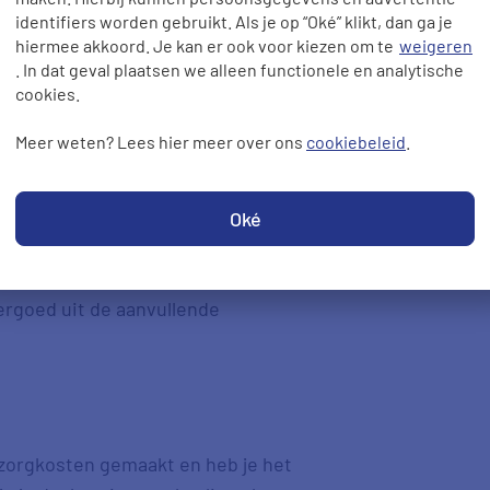
identifiers worden gebruikt. Als je op “Oké” klikt, dan ga je
hiermee akkoord. Je kan er ook voor kiezen om te
weigeren
. In dat geval plaatsen we alleen functionele en analytische
cookies.
Meer weten? Lees hier meer over ons
cookiebeleid
.
n
Oké
 dit vergoedt? Kijk dan in ons
e welke zorg wordt vergoed uit de
ergoed uit de aanvullende
 zorgkosten gemaakt en heb je het