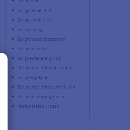
Zorgnieuws
Zorgpremie 2026
Zorgpremie-alert
Zorgtoeslag
Zorgtoeslag stopzetten
Zorgverzekeraars
Zorgverzekering kind
Zorgverzekering opzeggen
Zorgvergelijker
Zorgverzekering vergelijken
Zorgverzekering kiezen
Veelgestelde vragen