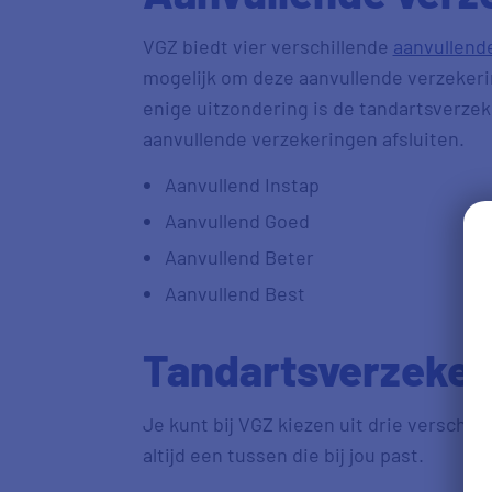
VGZ biedt vier verschillende
aanvullend
mogelijk om deze aanvullende verzekeri
enige uitzondering is de tandartsverzek
aanvullende verzekeringen afsluiten.
Aanvullend Instap
Aanvullend Goed
Aanvullend Beter
Aanvullend Best
Tandartsverzeker
Je kunt bij VGZ kiezen uit drie verschil
altijd een tussen die bij jou past.