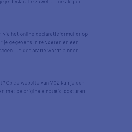
e je declaratie zowel online als per
 via het online declaratieformulier op
r je gegevens in te voeren en een
loaden. Je declaratie wordt binnen 10
st? Op de website van VGZ kun je een
n met de originele nota(‘s) opsturen