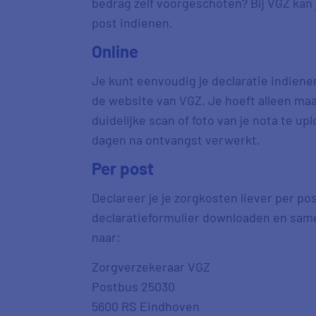
bedrag zelf voorgeschoten? Bij VGZ kan j
post indienen.
Online
Je kunt eenvoudig je declaratie indienen
de website van VGZ. Je hoeft alleen maa
duidelijke scan of foto van je nota te up
dagen na ontvangst verwerkt.
Per post
Declareer je je zorgkosten liever per po
declaratieformulier downloaden en same
naar:
Zorgverzekeraar VGZ
Postbus 25030
5600 RS Eindhoven