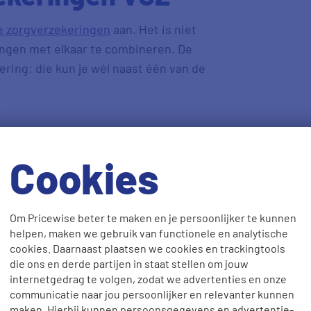
e zorgverzekeringen
aan. Het is niet
ngen met elkaar te combineren. De
ering: die kun je wél naast één van de
Cookies
Om Pricewise beter te maken en je persoonlijker te kunnen
ingen VGZ
helpen, maken we gebruik van functionele en analytische
cookies. Daarnaast plaatsen we cookies en trackingtools
die ons en derde partijen in staat stellen om jouw
lende tandartsverzekeringen. Zo zit er
internetgedrag te volgen, zodat we advertenties en onze
communicatie naar jou persoonlijker en relevanter kunnen
maken. Hierbij kunnen persoonsgegevens en advertentie-