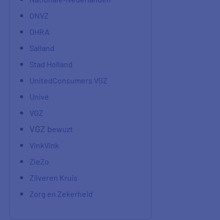
ONVZ
OHRA
Salland
Stad Holland
UnitedConsumers VGZ
Univé
VGZ
VGZ b
ewuzt
VinkVink
ZieZo
Zilveren Kruis
Zorg en Zekerheid