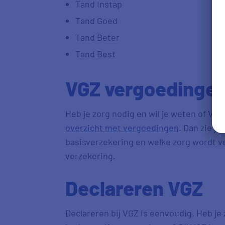
Tand Instap
Tand Goed
Tand Beter
Tand Best
VGZ vergoedinge
Heb je zorg nodig en wil je weten of VGZ
overzicht met vergoedingen
. Dan zie j
basisverzekering en welke zorg wordt v
verzekering.
Declareren VGZ
Declareren bij VGZ is eenvoudig. Heb je