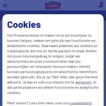
a
Cookies
Reisvaccinaties
Om Pricewise beter te maken en je persoonlijker te
kunnen helpen, maken we gebruik van functionele en
Trek jij er deze zomer op uit om de wereld te
analytische cookies. Daarnaast plaatsen we cookies en
ontdekken? In veel verre landen zijn bepaalde
trackingtools die ons en derde partijen in staat stellen
reisvaccinaties aanbevolen of zelfs verplicht.
om jouw internetgedrag te volgen, zodat we
advertenties en onze communicatie naar jou
Helaas zijn reisvaccinaties niet gratis. Gelukkig
persoonlijker en relevanter kunnen maken. Hierbij
worden de onkosten vaak geheel of gedeeltelijk
kunnen persoonsgegevens en advertentie-identifiers
vergoed vanuit je
zorgverzekering
, als je hiervoor
worden gebruikt. Als je op “Oké” klikt, dan ga je hiermee
aanvullend verzekerd bent. Welke reisvaccinaties
akkoord. Je kan er ook voor kiezen om te
weigeren
. In
dat geval plaatsen we alleen functionele en analytische
heb jij nodig voor jouw vakantiebestemming? Wij
cookies.
hebben de reisvaccinaties voor de top 20
bestemmingen buiten Europa voor je op een rij
Meer weten? Lees hier meer over ons
cookiebeleid
.