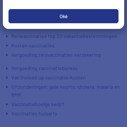
gezet.
Oké
Verplichte vaccinaties buitenland
Reisvaccinaties top 20 vakantiebestemmingen
Kosten vaccinaties
Vergoeding reisvaccinaties verzekering
Vergoeding vaccinatiebureau
Van invloed op vaccinatie-kosten
Uitzonderingen: gele koorts, cholera, malaria en
BMR
Vaccinatieboekje kwijt?
Vaccinaties huisarts